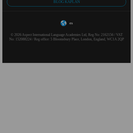
BLOG KAPLAN
es
© 2026 Aspect International Language Academies Ltd, Reg No: 2162156 / VAT
No: 152088224 / Reg office: 5 Bloomsbury Place, London, England, WC1A 2QP