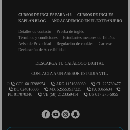
Footer
CURSOS DE INGLÉS PARA +16
CURSOS DE INGLÉS
Menu
KAPLAN BLOG
AÑO ACADÉMICO EN EL EXTRANJERO
Secondary
Detalles de contacto
Prueba de inglés
footer
Términos y condiciones
Estudiantes menores de 18 años
Aviso de Privacidad
Regulación de cookies
Carreras
Declaración de Accesibilidad
DESCARGA TU CATÁLOGO DIGITAL
CONTACTA A UN ASESOR ESTUDIANTIL
O
COL 6013288954
ARG 1151686069
CL 225739477
EC 024018808
MX 525553517225
PA 8365634
PE 017070346
VE (58) 2123359414
US 617 275-5955