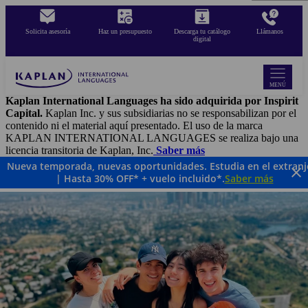
Pasar
al
Solicita asesoría
Haz un presupuesto
Descarga tu catálogo
Llámanos
contenido
digital
principal
MENÚ
Kaplan International Languages ha sido adquirida por Inspirit
Capital.
Kaplan Inc. y sus subsidiarias no se responsabilizan por el
contenido ni el material aquí presentado. El uso de la marca
KAPLAN INTERNATIONAL LANGUAGES se realiza bajo una
licencia transitoria de Kaplan, Inc.
Saber más
Nueva temporada, nuevas oportunidades. Estudia en el extranj
| Hasta 30% OFF* + vuelo incluido*.
Saber más