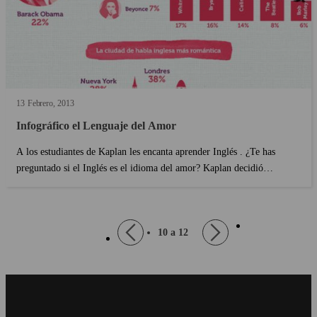
13
Febrero
2013
Infográfico el Lenguaje del Amor
A los estudiantes de Kaplan les encanta aprender Inglés . ¿Te has
preguntado si el Inglés es el idioma del amor? Kaplan decidió
descubrir cómo el amor inspira a la gente a aprender Inglés. Les
pedimos a a un grupo de hablantes de Inglés como ...
página
Paginación
Página
10 a 12
Siguiente
anterior