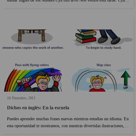
hablar Inglés de los Aussies Cya this arvo Nos vemos esta tarde. Cya
this arvo in class! ¡Nos vemos esta tarde en clase! Dark - Trousers
(UK), Pants (US), Pants (US) ...
18
Diciembre
2013
Dichos en inglés: En la escuela
Puedes aprender muchas frases nuevas mientras estudias un idioma. En
esta oportunidad te mostramos, con nuestras divertidas ilustraciones,
cómo puedes usar estos dichos en inglés en un día común de clases con