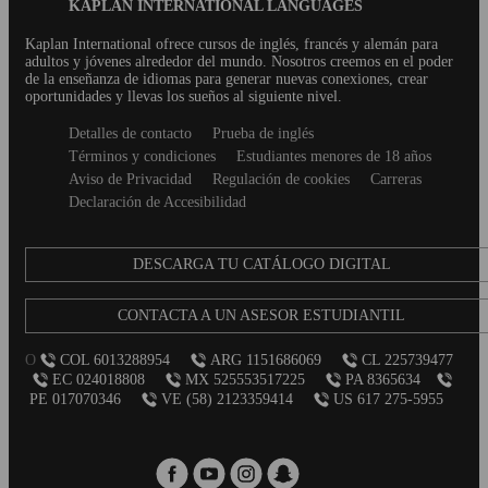
Blog
KAPLAN INTERNATIONAL LANGUAGES
Footer
Kaplan International ofrece cursos de inglés, francés y alemán para
adultos y jóvenes alrededor del mundo. Nosotros creemos en el poder
de la enseñanza de idiomas para generar nuevas conexiones, crear
oportunidades y llevas los sueños al siguiente nivel.
Secondary
Detalles de contacto
Prueba de inglés
footer
Términos y condiciones
Estudiantes menores de 18 años
Aviso de Privacidad
Regulación de cookies
Carreras
Declaración de Accesibilidad
DESCARGA TU CATÁLOGO DIGITAL
CONTACTA A UN ASESOR ESTUDIANTIL
O
COL 6013288954
ARG 1151686069
CL 225739477
EC 024018808
MX 525553517225
PA 8365634
PE 017070346
VE (58) 2123359414
US 617 275-5955