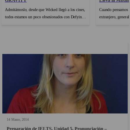
GRAVITY
Lleva al Máxim
Estudiar en el 
Admitámoslo, desde que Wicked llegó a los cines,
Cuando pensamos e
todos estamos un poco obsesionados con Defying
extranjero, genera
Gravity! Este himno icónico de empoderamiento
intensivas, convers
y libertad nos ha enamorado, llevándonos a cantar
una inmersión comp
a todo pulmón (y hasta intentar esas notas altas
embargo, a menudo
que parecen imposibles). Pero además de su
interacciones cotid
encantadora melodía, hay un tesoro escondido en
pueden ser poderos
su letra: ¡la oportunidad perfecta para repasar
proceso de aprendi
gramática! ...
conocidas como "m
momentos donde el
nuestra aula, y cad
una lección....
14
Marzo
2014
Preparación de IELTS. Unidad 5, Pronunciación –