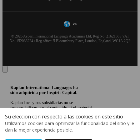
es
© 2026 Aspect International Language Academies Ltd, Reg No: 2162156 / VAT
No: 152088224 / Reg office: 5 Bloomsbury Place, London, England, WC1A 2QP
Kaplan International Languages ha
sido adquirida por Inspirit Capital.
Kaplan Inc. y sus subsidiarias no se
responsabilizan por el contenido ni el material
aquí presentado. El uso de la marca KAPLAN
Su elección con respecto a las cookies en este sitio
INTERNATIONAL LANGUAGES se realiza
bajo una licencia transitoria de Kaplan, Inc.
Utilizamos cookies para optimizar la funcionalidad del sitio y le
Saber más
dan la mejor experiencia posible.