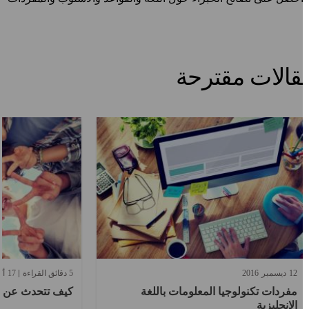
الات مقترحة
12
ديسمبر
2016
5 دقائق القراءة
17
أكتو
مفردات تكنولوجيا المعلومات باللغة
كيف تتحدث عن نفسك
الإنجليزية