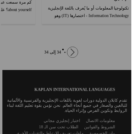
تكنولوجيا المعلومات أو ما يُعرف باللغة الإنجليزية
 yourself
Information Technology - اختصارها (IT) وهو
تلتقي بشخص جديد، س
المصطلح الأكثر شهرةً - وهو أمٌر بالغ الأهمية في
حفلة أو مقابلة. من ال
أيامنا ه?...
page
Pagination
34 إلى 34
Previous
Blog
KAPLAN INTERNATIONAL LANGUAGES
Footer
تقدم كابلان الدولية دورات لغوية باللغات الإنجليزية والفرنسية والألمانية
للبالغين والصغار في جميع أنحاء العالم. نحن نؤمن بقوة تعليم اللغة لبناء
الروابط وتكوين الفرص وإثراء الحياة.
Secondary
معلومات الاتصال
اختبار إنجليزي مجاني
footer
الشروط والقوانين
الطلاب تحت سن الـ 18
بيان الخصوصية
ملفات تعريف الارتباط والتقنيات الأخرى