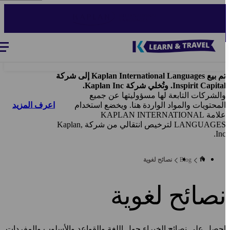
Ski
t
mai
conten
Blog
-
Main
navigation
تم بيع Kaplan International Languages إلى شركة
Inspirit Capita. وتُخلي شركة Kaplan Inc.
الشركات التابعة لها مسؤوليتها عن جميع
اعرف المزيد
لمحتويات والمواد الواردة هنا. ويخضع استخدام
علامة KAPLAN INTERNATIONAL
LANGUAGES لترخيص انتقالي من شركة Kaplan,
Inc
Blog
نصائح لغوية
صائح لغوية
حصل على نصائح الخبراء حول اللغة والقواعد والأسلوب والمفردات