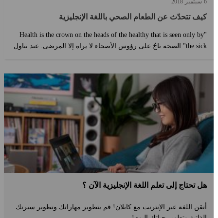
6
سبتمبر
2018
كيف تتحدّث عن الطعام الصحي باللغة الإنجليزية
"Health is the crown on the heads of the healthy that is seen only by
the sick" الصحة تاجٌ على رؤوس الأصحاء لا يراه إلا المرضى. عند تناول
الطعام الصحي واتباع نمط حياةٍ صحي ?...
هل تحتاج إلى تعلم اللغة الإنجليزية الآن ؟
أتقن اللغة عبر الإنترنت مع كابلان! قم بتطوير مهاراتك وتطوير سيرتك
الذاتية وتطوير حياتك اليوم!