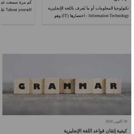
تكنولوجيا المعلومات أو ما يُعرف باللغة الإنجليزية
 yourself
Information Technology - اختصارها (IT) وهو
تلتقي بشخص جديد، س
المصطلح الأكثر شهرةً - وهو أمٌر بالغ الأهمية في
حفلة أو مقابلة. من ال
أيامنا ه?...
30
أكتوبر
2018
كيفية إتقان قواعد اللغة الإنجليزية