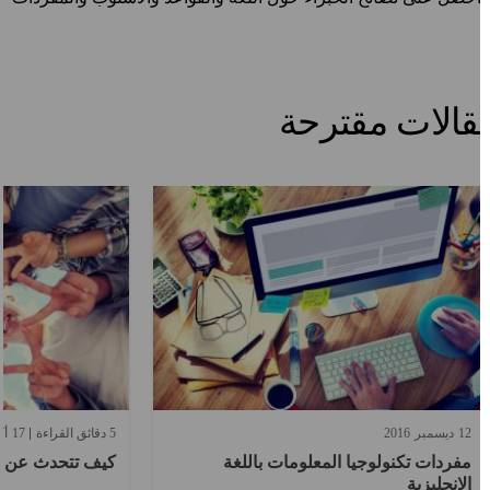
الات مقترحة
12
ديسمبر
2016
5 دقائق القراءة
17
أكتو
مفردات تكنولوجيا المعلومات باللغة
كيف تتحدث عن نفسك
الإنجليزية