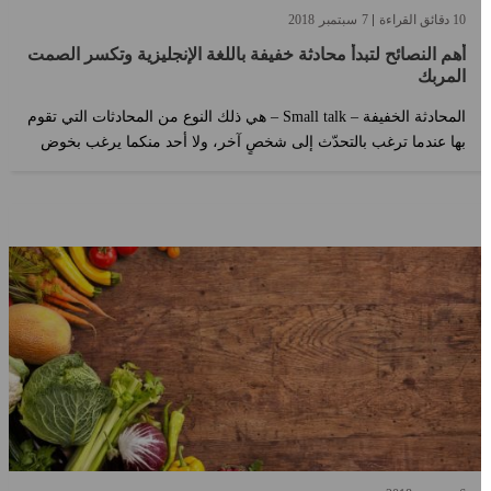
10 دقائق القراءة
7
سبتمبر
2018
أهم النصائح لتبدأ محادثة خفيفة باللغة الإنجليزية وتكسر الصمت
المربك
المحادثة الخفيفة – Small talk – هي ذلك النوع من المحادثات التي تقوم
بها عندما ترغب بالتحدّث إلى شخصٍ آخر، ولا أحد منكما يرغب بخوض
محادثةٍ عميقة أو معقدة. سميت صغيرة أو خفيفة "small" لأنّك تتحدّث
عن مواضيع عامة بهدف كسر الصمت المربك مع الأشخاص الجدد الذين
تتعرّف عليهم مما يجعلكما تشعران بمزيد من الراحة أثناء التحدّث
باللغة الإنجليزية. ...