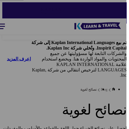
Ski
t
mai
conten
Blog
-
Main
navigation
تم بيع Kaplan International Languages إلى شركة
Inspirit Capita. وتُخلي شركة Kaplan Inc.
الشركات التابعة لها مسؤوليتها عن جميع
اعرف المزيد
لمحتويات والمواد الواردة هنا. ويخضع استخدام
علامة KAPLAN INTERNATIONAL
LANGUAGES لترخيص انتقالي من شركة Kaplan,
Inc
Blog
نصائح لغوية
صائح لغوية
حصل على نصائح الخبراء حول اللغة والقواعد والأسلوب والمفردات