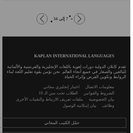
page
Pagination
Next
7 إلى 34
Previous
page
Blog
KAPLAN INTERNATIONAL LANGUAGES
Footer
تقدم كابلان الدولية دورات لغوية باللغات الإنجليزية والفرنسية والألمانية
للبالغين والصغار في جميع أنحاء العالم. نحن نؤمن بقوة تعليم اللغة لبناء
الروابط وتكوين الفرص وإثراء الحياة.
Secondary
معلومات الاتصال
اختبار إنجليزي مجاني
footer
الشروط والقوانين
الطلاب تحت سن الـ 18
بيان الخصوصية
ملفات تعريف الارتباط والتقنيات الأخرى
وظائف
بيان إمكانية الوصول
حمّل الكتيب المجاني