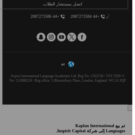
اتصل بمستشار الطلاب
أو
+44 2087273584
+44 2087273586
ar
© 2026 Aspect International Language Academies Ltd, Reg No: 2162156 / VAT
No: 152088224 / Reg office: 5 Bloomsbury Place, London, England, WC1A 2QP
تم بيع Kaplan International
Languages إلى شركة Inspirit Capital.