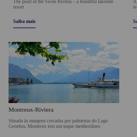
e
The pearl of the Swiss Riviera – a beautiful lakeside
A
resort
re
Saiba mais
S
Montreux-Riviera
Situada às margens cercadas por palmeiras do Lago
Genebra, Montreux tem um toque mediterrâneo