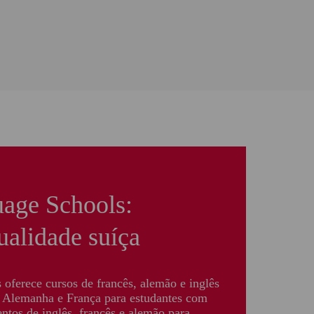
age Schools:
ualidade suíça
​oferece cursos de francês, alemão e inglês
, Alemanha e França para estudantes com
tos de inglês, francês e alemão para