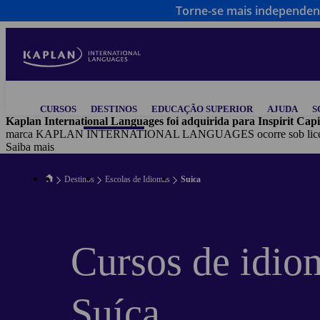
Torne-se mais independen
Skip
to
main
content
Main
CURSOS
DESTINOS
EDUCAÇÃO SUPERIOR
AJUDA
S
navigation
Kaplan International Languages foi adquirida para Inspirit Capi
marca KAPLAN INTERNATIONAL LANGUAGES ocorre sob licença tr
Saiba mais
Destinos
Escolas de Idiomas
Suica
Cursos de idio
Suíça