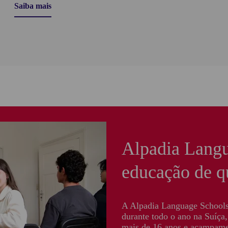
Saiba mais
Alpadia Langu
educação de q
A Alpadia Language Schools ​
durante todo o ano na Suíça
mais de 16 anos e acampamen