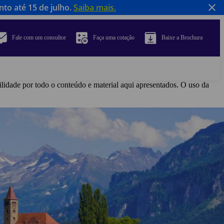
to até 15 de julho.
Saiba mais.
Fale com um consultor
Faça uma cotação
Baixe a Brochura
ilidade por todo o conteúdo e material aqui apresentados. O uso da