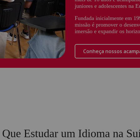
juniores e adolescentes na 
Fundada inicialmente em 199
missão é promover o desenv
imersão e expandir os horizo
Conheça nossos acampa
 Que Estudar um Idioma na Su