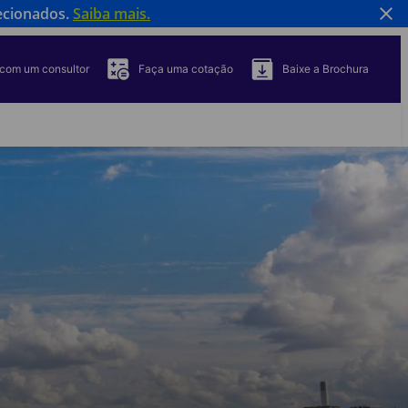
ecionados.
Saiba mais.
 com um consultor
Faça uma cotação
Baixe a Brochura