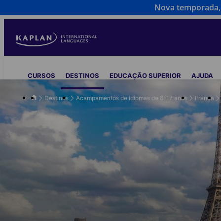
Nova temporada, 
Skip
to
main
content
Main
CURSOS
DESTINOS
EDUCAÇÃO SUPERIOR
AJUDA
navigation
Destinos
Acampamentos de idiomas de 8-17 anos
França