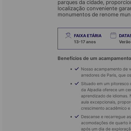
parques da cidade, proporcio
localização conveniente garan
monumentos de renome mundi
FAIXA ETÁRIA
DATA
13-17
anos
Verão
Benefícios de um acampamento 
Nosso acampamento de ver
arredores de Paris, que o
Situado em um pitoresco
da Alpadia oferece um ce
aprendizado de idiomas. 
aula excepcionais, propo
crescimento acadêmico e o
Descanse e recarregue as
acomodações de quarto ind
após um dia de exploraçã