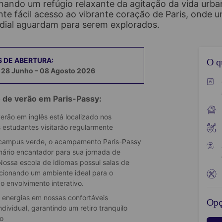
nando um refúgio relaxante da agitação da vida urban
te fácil acesso ao vibrante coração de Paris, onde u
al aguardam para serem explorados.
S DE ABERTURA:
O q
 28 Junho – 08 Agosto 2026
de verão em Paris-Passy:
ão em inglês está localizado nos
s estudantes visitarão regularmente
 campus verde, o acampamento Paris-Passy
nário encantador para sua jornada de
Nossa escola de idiomas possui salas de
rcionando um ambiente ideal para o
 envolvimento interativo.
 energias em nossas confortáveis
Opç
ividual, garantindo um retiro tranquilo
o