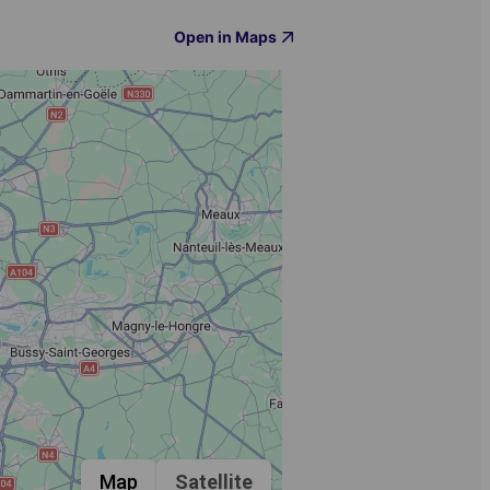
Open in Maps
Map
Satellite