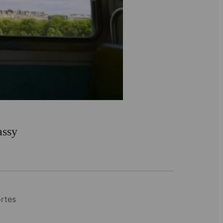
assy
rtes