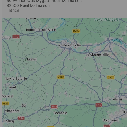
50 Avenue Otis Mygatt, Rueil-Malmaison
92500
Rueil Malmaison
França