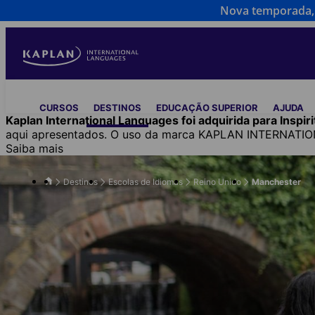
Nova temporada, 
Skip
to
main
content
Main
CURSOS
DESTINOS
EDUCAÇÃO SUPERIOR
AJUDA
navigation
Kaplan International Languages foi adquirida para Inspirit
aqui apresentados. O uso da marca KAPLAN INTERNATIONA
Saiba mais
Destinos
Escolas de Idiomas
Reino Unido
Manchester