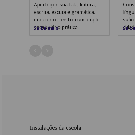
Aperfeiçoe sua fala, leitura,
Cons
escrita, escuta e gramática,
língu
enquanto constrói um amplo
sufic
vocabulário prático.
cidad
Saiba mais
Saiba
Instalações da escola