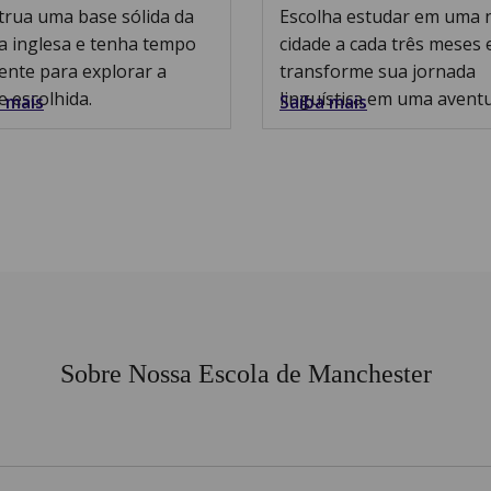
trua uma base sólida da
Escolha estudar em uma 
a inglesa e tenha tempo
cidade a cada três meses 
iente para explorar a
transforme sua jornada
e escolhida.
linguística em uma aventu
 mais
Saiba mais
Sobre Nossa Escola de Manchester