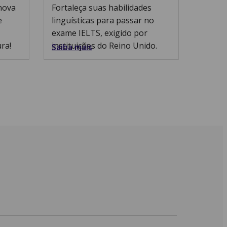
nova
Fortaleça suas habilidades
e
linguísticas para passar no
exame IELTS, exigido por
ra!
instituições do Reino Unido.
Saiba mais