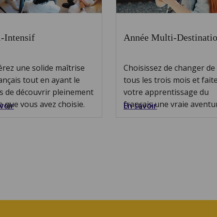
-Intensif
Année Multi-Destinati
rez une solide maîtrise
Choisissez de changer de v
ançais tout en ayant le
tous les trois mois et fait
s de découvrir pleinement
votre apprentissage du
lle que vous avez choisie.
français une vraie aventu
voir
En savoir