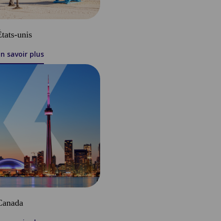
États-unis
n savoir plus
Canada