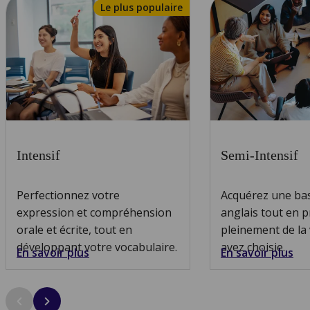
Le plus populaire
Intensif
Semi-Intensif
Perfectionnez votre
Acquérez une bas
expression et compréhension
anglais tout en p
orale et écrite, tout en
pleinement de la 
développant votre vocabulaire.
avez choisie.
En savoir plus
En savoir plus