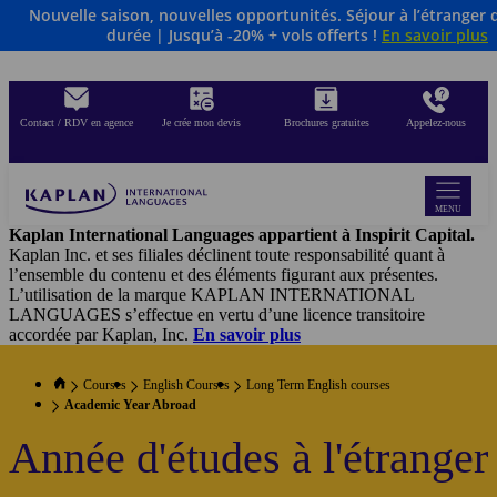
Nouvelle saison, nouvelles opportunités. Séjour à l’étranger 
Aller
durée | Jusqu’à -20% + vols offerts !
En savoir plus
au
contenu
principal
Contact / RDV en agence
Je crée mon devis
Brochures gratuites
Appelez-nous
MENU
Kaplan International Languages appartient à Inspirit Capital.
Kaplan Inc. et ses filiales déclinent toute responsabilité quant à
l’ensemble du contenu et des éléments figurant aux présentes.
L’utilisation de la marque KAPLAN INTERNATIONAL
LANGUAGES s’effectue en vertu d’une licence transitoire
accordée par Kaplan, Inc.
En savoir plus
Courses
English Courses
Long Term English courses
Academic Year Abroad
Année d'études à l'étranger