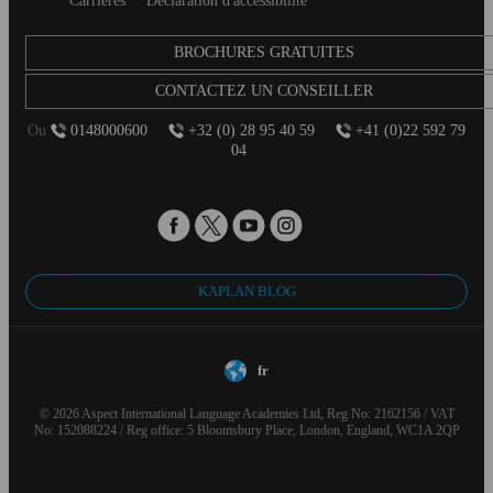
Carrières
Déclaration d'accessibilité
BROCHURES GRATUITES
CONTACTEZ UN CONSEILLER
Ou
0148000600
+32 (0) 28 95 40 59
+41 (0)22 592 79
04
KAPLAN BLOG
fr
© 2026 Aspect International Language Academies Ltd, Reg No: 2162156 / VAT
No: 152088224 / Reg office: 5 Bloomsbury Place, London, England, WC1A 2QP