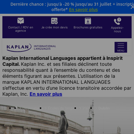
Dernière chance : jusqu’à -20 % jusqu’au 31 juillet + inscript
Aller
offerte*
En savoir plus
au
contenu
principal
Contact / RDV en
Je crée mon devis
Brochures gratuites
Appelez-
agence
nous
MENU
Kaplan International Languages appartient à Inspirit
Capital.
Kaplan Inc. et ses filiales déclinent toute
responsabilité quant à l’ensemble du contenu et des
éléments figurant aux présentes. L’utilisation de la
marque KAPLAN INTERNATIONAL LANGUAGES
s’effectue en vertu d’une licence transitoire accordée par
Kaplan, Inc.
En savoir plus
Destinations
Écoles de langues
Irlande
Dublin