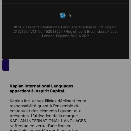
fr
© 2026 Aspect International Language Academies Ltd, Reg No:
2162156 / VAT No: 152088224 / Reg office: 5 Bloomsbury Place,
London, England, WC1A 2QP
Kaplan International Languages
appartient à Inspirit Capital.
Kaplan Inc. et ses filiales déclinent toute
responsabilité quant à l’ensemble du
contenu et des éléments figurant aux
présentes. L’utilisation de la marque
KAPLAN INTERNATIONAL LANGUAGES
s’effectue en vertu d’une licence
transitoire accordée par Kaplan, Inc.