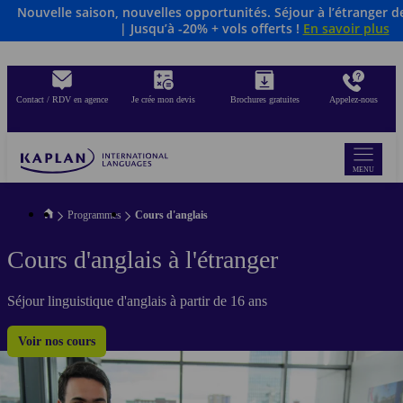
Nouvelle saison, nouvelles opportunités. Séjour à l’étranger 
Aller
| Jusqu’à -20% + vols offerts !
En savoir plus
au
contenu
principal
Contact / RDV en agence
Je crée mon devis
Brochures gratuites
Appelez-nous
MENU
Programmes
Cours d'anglais
Cours d'anglais à l'étranger
Séjour linguistique d'anglais à partir de 16 ans
Voir nos cours