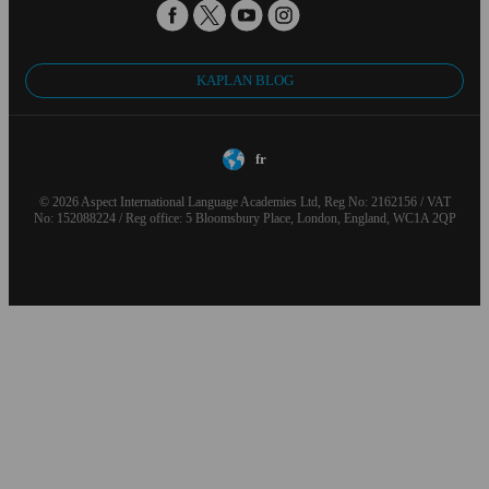
KAPLAN BLOG
fr
© 2026 Aspect International Language Academies Ltd, Reg No: 2162156 / VAT
No: 152088224 / Reg office: 5 Bloomsbury Place, London, England, WC1A 2QP