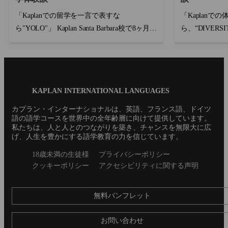
「Kaplanでの留学を一言で表すな
「Kaplanで
ら"YOLO"」 Kaplan Santa Barbara校で8ヶ月の
ら、“DIVER
留学を終えたMeiさんがインタビューに答え
など、個人が
てくれました！青い空と海に囲まれたSanta
ィティを知る
Barbaraの留学体験談をお楽しみく?...
できたからです。
Blog
KAPLAN INTERNATIONAL LANGUAGES
Footer
カプラン・インターナショナルは、英語、フランス語、ドイツ
語の語学コースを世界中の全年齢層に向けて提供しています。
私たちは、人と人とのつながりを築き、チャンスを無限大に広
げ、人生を豊かにする語学教育の力を信じています。
Secondary
18歳未満の生徒様
プライバシーポリシー
footer
クッキーポリシー
アクセシビリティに関する声明
無料パンフレット
お問い合わせ