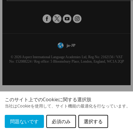
ja-JP
© 2026 Aspect International Language Academies Ltd, Reg No: 2162156 / VAT
No: 152088224 / Reg office: 5 Bloomsbury Place, London, England, WC1A 2QP
このサイト上でのCookieに関する選択肢
当社はCookieを使用して、サイト機能の最適化を行なっています。
お
問題ないです
必須のみ
選択する