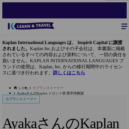
Skip
to
main
content
Blog
-
Main
navigation
Kaplan International Languages は、 Inspirit Capital に譲渡
されました。
Kaplan Inc.およびその子会社は、本書面に掲載
されているすべての内容および資料について、一切の責任を
負いません。KAPLAN INTERNATIONAL LANGUAGES ブ
ランドの使用は、Kaplan, Inc. からの移行期間中のライセン
スに基づき行われます。
詳しくはこちら
カプランストーリー
Blog
AyakaさんのKaplan トロント校 留学体験談
カプランストーリー
AyakaさんのKaplan