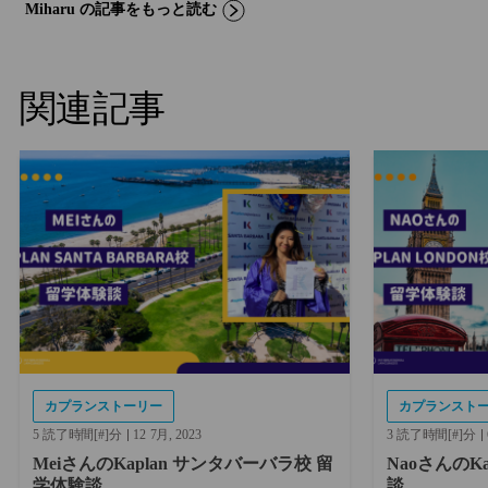
Miharu の記事をもっと読む
関連記事
カプランストーリー
カプランスト
5 読了時間[#]分
12
7月
2023
3 読了時間[#]分
MeiさんのKaplan サンタバーバラ校 留
NaoさんのK
学体験談
談