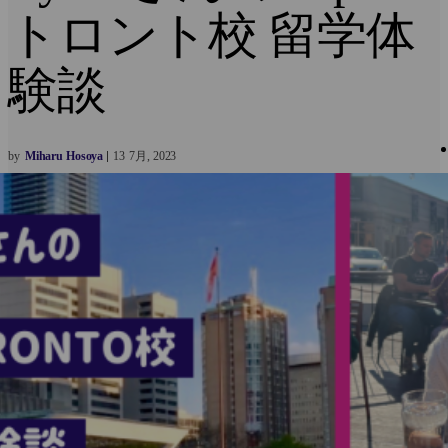
トロント校 留学体
験談
by
Miharu Hosoya
13
7月
2023