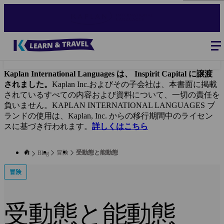
Skip
to
main
content
Blog
-
Main
navigation
Kaplan International Languages は、 Inspirit Capital に譲渡
されました。
Kaplan Inc.およびその子会社は、本書面に掲載
されているすべての内容および資料について、一切の責任を
負いません。KAPLAN INTERNATIONAL LANGUAGES ブ
ランドの使用は、Kaplan, Inc. からの移行期間中のライセン
スに基づき行われます。
詳しくはこちら
冒険
受動態と能動態
Blog
冒険
受動態と能動態