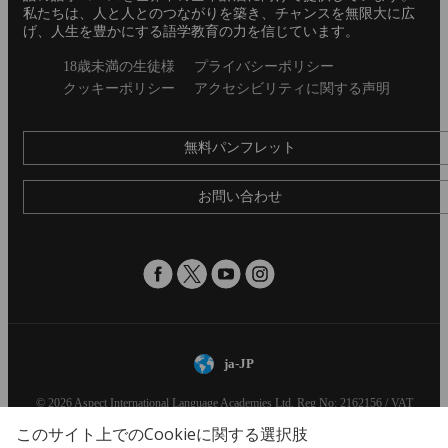
私たちは、人と人とのつながりを築き、チャンスを無限大に広
げ、人生を豊かにする語学教育の力を信じています。
Secondary
18歳未満の生徒様
プライバシーポリシー
footer
クッキーポリシー
アクセシビリティに関する声明
無料パンフレット
お問い合わせ
ja-JP
© 2026 Aspect International Language Academies Ltd, Reg No: 2162156 / VAT
No: 152088224 / Reg office: 5 Bloomsbury Place, London, England, WC1A 2QP
このサイト上でのCookieに関する選択肢