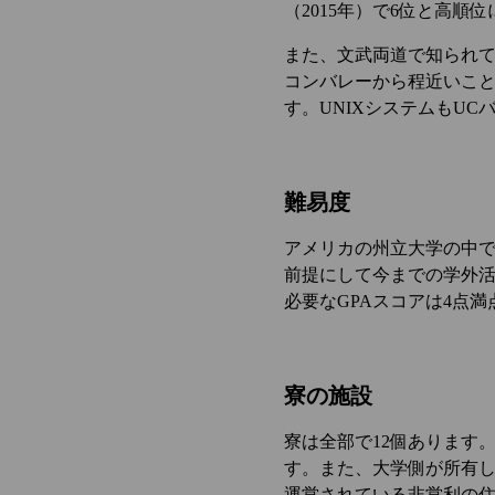
（2015年）で6位と高順
また、文武両道で知られ
コンバレーから程近いこと
す。UNIXシステムもU
難易度
アメリカの州立大学の中で
前提にして今までの学外活
必要なGPAスコアは4点満点
寮の施設
寮は全部で12個あります
す。また、大学側が所有
運営されている非営利の住