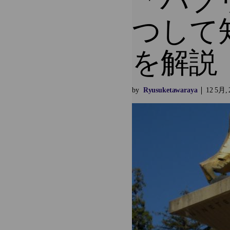
「パブ
つして
を解説
by
Ryusuketawaraya
12
5月