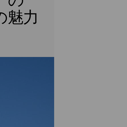
」の一
の魅力