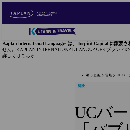
Skip
to
main
content
Blog
-
Kaplan International Languages は、 Inspirit Capital 
Main
せん。KAPLAN INTERNATIONAL LANGUAGES ブラ
navigation
詳しくはこちら
冒険
UCバ
Blog
冒険
UCバ