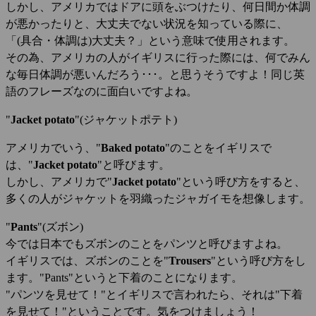
しかし、アメリカではドアに頭をぶつけたり、何日間か体調
が悪かったりと、大丈夫でない状況を知っている際に、
「(具合・体調は)大丈夫？」という意味で使用されます。
その為、アメリカの人がイギリスに行った際には、何でみん
な毎日体調が悪いんだろう･･･。と思うそうですよ！同じ英
語のフレーズなのに面白いですよね。
"
Jacket potato
"(ジャケットポテト)
アメリカでいう、"
Baked potato
"のことをイギリスで
は、"
Jacket potato
"と呼びます。
しかし、アメリカで"
Jacket potato
"という呼び方をすると、
多くの人がジャケットを羽織ったジャガイモを想像します。
"
Pants
"(ズボン)
今では日本でもズボンのことをパンツと呼びますよね。
イギリスでは、ズボンのことを"
Trousers
"という呼び方をし
ます。"Pants"というと下着のことになります。
"パンツを見せて！"とイギリスで言われたら、それは"下着
を見せて！"ということです。気をつけましょう！