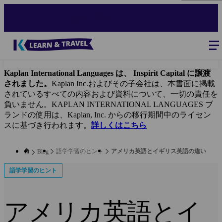
Skip
to
main
content
Blog
-
Main
navigation
Kaplan International Languages は、 Inspirit Capital に譲渡
されました。
Kaplan Inc.およびその子会社は、本書面に掲載
されているすべての内容および資料について、一切の責任を
負いません。KAPLAN INTERNATIONAL LANGUAGES ブ
ランドの使用は、Kaplan, Inc. からの移行期間中のライセン
スに基づき行われます。
詳しくはこちら
語学学習のヒント
アメリカ英語とイギリス英語の違い
Blog
語学学習のヒント
アメリカ英語とイ