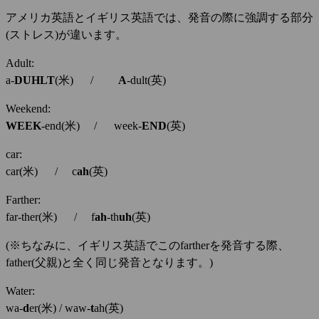
アメリカ英語とイギリス英語では、発音の際に強調する部分
(ストレス)が違います。
Adult:
a-
DUHLT
(米) /
A
-dult(英)
Weekend:
WEEK
-end(米) / week-
END
(英)
car:
car(米) / c
ah
(英)
Farther:
far-ther(米) / f
ah
-th
uh
(英)
(※ちなみに、イギリス英語でこのfartherを発音する際、
father(父親)と全く同じ発音となります。)
Water:
wa-
d
er(米) / waw-
t
ah(英)