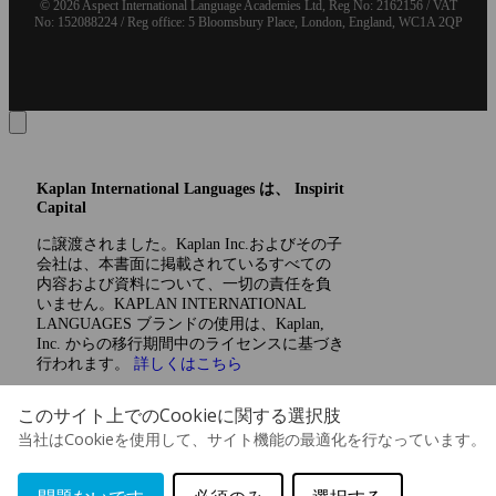
© 2026 Aspect International Language Academies Ltd, Reg No: 2162156 / VAT
No: 152088224 / Reg office: 5 Bloomsbury Place, London, England, WC1A 2QP
Kaplan International Languages は、 Inspirit
Capital
に譲渡されました。Kaplan Inc.およびその子
会社は、本書面に掲載されているすべての
内容および資料について、一切の責任を負
いません。KAPLAN INTERNATIONAL
LANGUAGES ブランドの使用は、Kaplan,
Inc. からの移行期間中のライセンスに基づき
行われます。
詳しくはこちら
このサイト上でのCookieに関する選択肢
当社はCookieを使用して、サイト機能の最適化を行なっています。
お