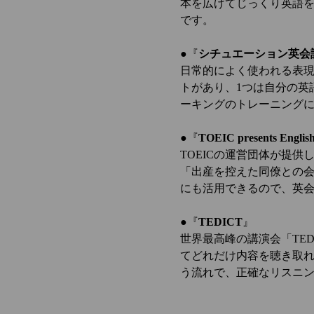
本を広げてじっくり英語
です。
●『
シチュエーション英会
日常的によく使われる表現
トがあり、1つは自分の英
ーキングのトレーニング
●『
TOEIC presents Englis
TOEICの運営団体が提
「出産を控えた同僚との会
にも活用できるので、英会
●『
TEDICT
』
世界最高峰の講演会「TE
てどれだけ内容を聴き取
う流れで、正確なリスニ