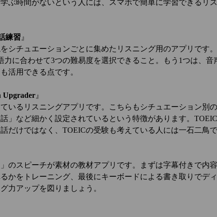
を学ぶ時間がないという人には、スマホで簡単に学習できるリ
話練習
』
をシチュエーションごとに集めたリスニング用のアプリです。
語力に合わせて3つの難易度を選択できること。もう1つは、音
にも活用できる点です。
h Upgrader
』
供しているリスニングアプリです。こちらもシチュエーション別
話」など細かく設定されているという特徴があります。TOEI
話だけではなく、TOEICの受験も考えている人には一石二鳥
D」のスピーチが素材の教材アプリです。まずは字幕付きで内
れるかをトレーニング、最後にキーボードによる書き取りでデ
ング力アップを図りましょう。