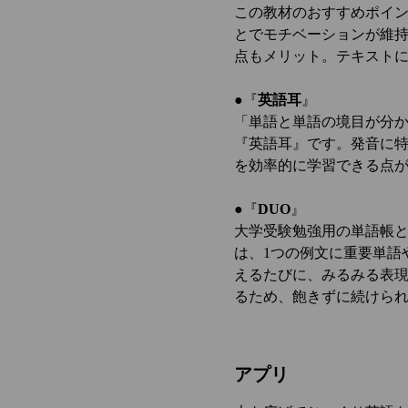
この教材のおすすめポイン
とでモチベーションが維
点もメリット。テキストに
●『
英語耳
』
「単語と単語の境目が分
『英語耳』です。発音に
を効率的に学習できる点
●『
DUO
』
大学受験勉強用の単語帳と
は、1つの例文に重要単語
えるたびに、みるみる表
るため、飽きずに続けら
アプリ