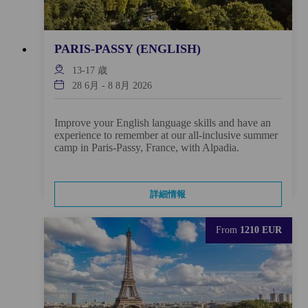
PARIS-PASSY (ENGLISH)
13-17
歳
28 6月
-
8 8月 2026
Improve your English language skills and have an
experience to remember at our all-inclusive summer
camp in Paris-Passy, France, with Alpadia.
詳細情報
From
1210 EUR