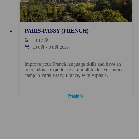
PARIS-PASSY (FRENCH)
13-17
歳
28 6月
-
8 8月 2026
Improve your French language skills and have an
international experience at our all-inclusive summer
camp in Paris-Passy, France, with Alpadia.
詳細情報