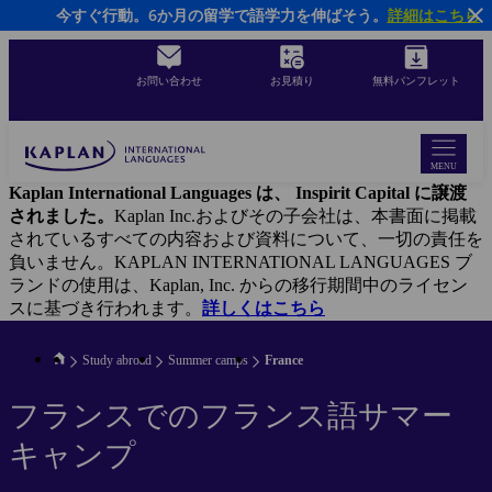
今すぐ行動。6か月の留学で語学力を伸ばそう。
詳細はこちら
Skip
to
main
content
お問い合わせ
お見積り
無料パンフレット
MENU
Kaplan International Languages は、 Inspirit Capital に譲渡
されました。
Kaplan Inc.およびその子会社は、本書面に掲載
されているすべての内容および資料について、一切の責任を
負いません。KAPLAN INTERNATIONAL LANGUAGES ブ
ランドの使用は、Kaplan, Inc. からの移行期間中のライセン
スに基づき行われます。
詳しくはこちら
Study abroad
Summer camps
France
フランスでのフランス語サマー
キャンプ