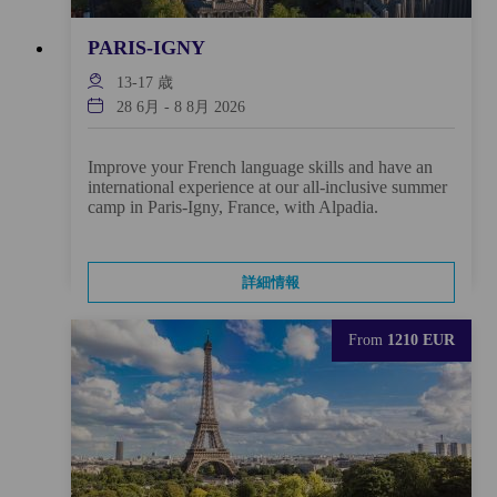
PARIS-IGNY
13-17
歳
28 6月
-
8 8月 2026
Improve your French language skills and have an
international experience at our all-inclusive summer
camp in Paris-Igny, France, with Alpadia.
詳細情報
From
1210 EUR