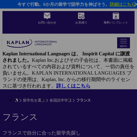
今すぐ行動。6か月の留学で語学力を伸ばそう。
詳細はこちら
Skip
to
main
content
お問い合わせ
お見積り
無料パンフレット
MENU
Kaplan International Languages は、 Inspirit Capital に譲渡
されました。
Kaplan Inc.およびその子会社は、本書面に掲載
されているすべての内容および資料について、一切の責任を
負いません。KAPLAN INTERNATIONAL LANGUAGES ブ
ランドの使用は、Kaplan, Inc. からの移行期間中のライセン
スに基づき行われます。
詳しくはこちら
留学先を選ぶ
各国語学学校
フランス
フランス
フランスで自分に合った留学先探し