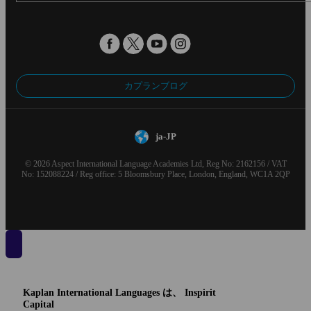
カプランブログ
ja-JP
© 2026 Aspect International Language Academies Ltd, Reg No: 2162156 / VAT
No: 152088224 / Reg office: 5 Bloomsbury Place, London, England, WC1A 2QP
Kaplan International Languages は、 Inspirit
Capital