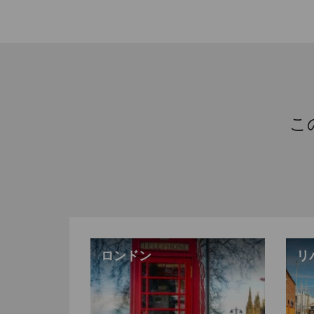
こ
ロンドン
リ