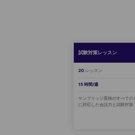
試験対策レッスン
20
レッスン
15 時間/週
ケンブリッジ英検のすべての
に対応した会話力と試験対策