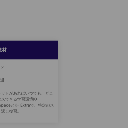
教材
ョン
/週
ネットがあればいつでも、どこ
スできる学習環境K+
g SpaceとK+ Extraで、特定のス
り返し復習。