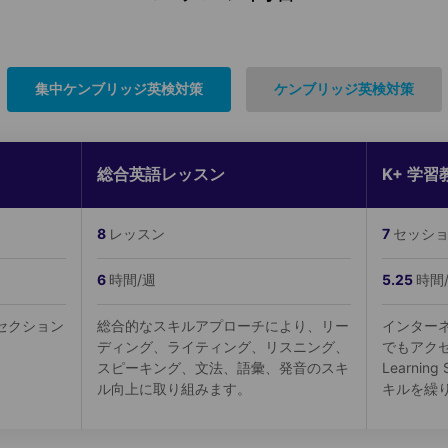
集中ケンブリッジ英検対策
ケンブリッジ英検対策
総合英語レッスン
K+ 学習
8
レッスン
7
セッシ
6
時間/週
5.25
時間
セクション
総合的なスキルアプローチにより、リー
インター
ディング、ライティング、リスニング、
でもアクセ
スピーキング、文法、語彙、発音のスキ
Learnin
ル向上に取り組みます。
キルを繰