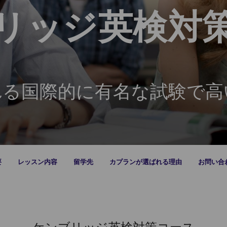
リッジ英検対
れる国際的に有名な試験で高
要
レッスン内容
留学先
カプランが選ばれる理由
お問い合