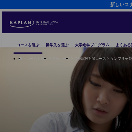
新しいス
Skip
to
main
content
Main
コースを選ぶ
留学先を選ぶ
大学進学プログラム
よくある
navigation
コースを選ぶ
英語コース
英語試験対策コース
ケンブリッジ