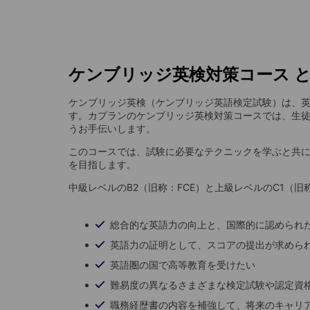
ケンブリッジ英検対策コース 
ケンブリッジ英検（ケンブリッジ英語検定試験）は、
す。カプランのケンブリッジ英検対策コースでは、生
うお手伝いします。
このコースでは、試験に必要なテクニックを学ぶと共
を目指します。
中級レベルのB2（旧称：FCE）と上級レベルのC1（
総合的な英語力の向上と、国際的に認められ
英語力の証明として、スコアの提出が求めら
英語圏の国で高等教育を受けたい
難易度の異なるさまざまな検定試験や認定資
職務経歴書の内容を補強して、将来のキャリ