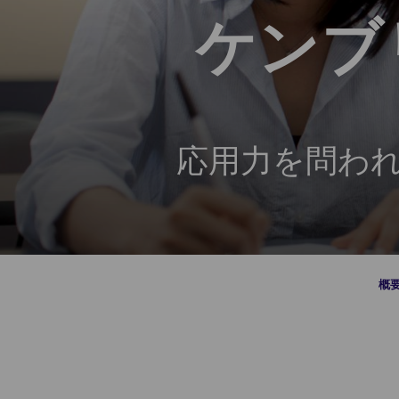
ケンブ
応用力を問わ
概