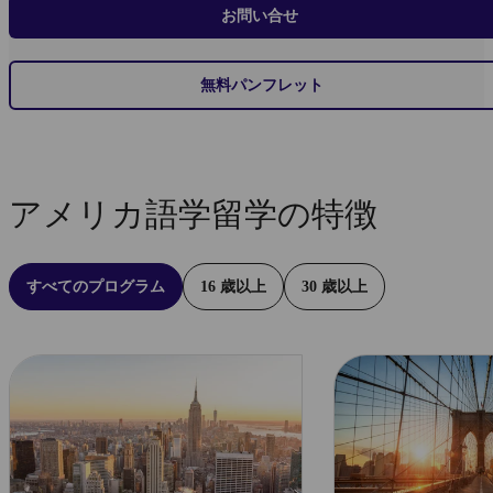
お問い合せ
無料パンフレット
詳
詳
し
し
アメリカ語学留学の特徴
く
く
は
は
こ
こ
すべてのプログラム
16 歳以上
30 歳以上
ち
ち
ら
ら