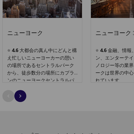
ニューヨーク
ニューヨーク 3
⭐
4.6
大都会の真ん中にどんと構
⭐
4.6
金融、情報
え忙しいニューヨーカーの憩い
ン、エンターテイ
の場所であるセントラルパーク
ノロジー等の業界
から、徒歩数分の場所にカプラ
ークは世界の中心
ンのニューヨークセントラルパ
れています。
ーク校があります。