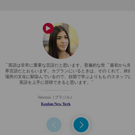
英語は非常に重要な言語だと思います。普遍的な世
最初から先
界言語だとおもいます。カプランにいるときは、その
くれて、終始
場所の文化に馴染んでいるので、自国で学ぶよりもも
のスタッフは
英語を上手に習得できると思います。
Valentia（ブラジル）
Kaplan New York