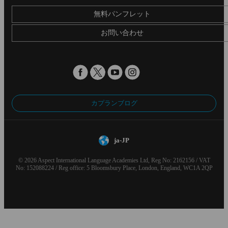
無料パンフレット
お問い合わせ
カプランブログ
ja-JP
© 2026 Aspect International Language Academies Ltd, Reg No: 2162156 / VAT
No: 152088224 / Reg office: 5 Bloomsbury Place, London, England, WC1A 2QP