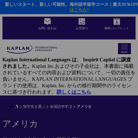
新しいスタート、新しい可能性。海外語学留学コース｜最大30％OF
Skip
はこちら*
to
main
content
お問い合わせ
お見積り
無料パンフレット
MENU
Kaplan International Languages は、 Inspirit Capital に譲渡
されました。
Kaplan Inc.およびその子会社は、本書面に掲載
されているすべての内容および資料について、一切の責任を
負いません。KAPLAN INTERNATIONAL LANGUAGES ブ
ランドの使用は、Kaplan, Inc. からの移行期間中のライセン
スに基づき行われます。
詳しくはこちら
留学先を選ぶ
各国語学学校
アメリカ
アメリカ