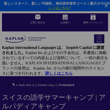
新しいスタート、新しい可能性。海外語学留学コース｜最大30％OF
Skip
しくはこちら*
to
main
content
お問い合わせ
お見積り
無料パンフレット
MENU
Kaplan International Languages は、 Inspirit Capital に譲渡
されました。
Kaplan Inc.およびその子会社は、本書面に掲載
されているすべての内容および資料について、一切の責任を
負いません。KAPLAN INTERNATIONAL LANGUAGES ブ
ランドの使用は、Kaplan, Inc. からの移行期間中のライセン
スに基づき行われます。
詳しくはこちら
Study abroad
Summer camps
Switzerland
スイスの語学サマーキャンプ | ア
ルパディアキャンプ