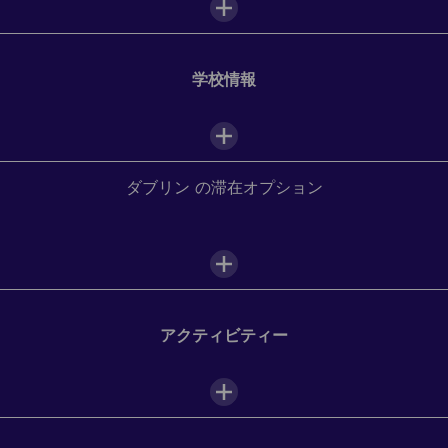
学校情報
ダブリン の滞在オプション
学校施設
Academic Year Abroad programs in
教室
ダブリン
アクティビティー
電子黒板
ダブリンの滞在先
スピーキングの自信を高めたい、学術試験で高得点を取りた
学生ラウンジ
い、あるいは社会人になる準備をしたい、自分に合ったプロ
グラムをカスタマイズして、海外での学習体験をめましょ
う。