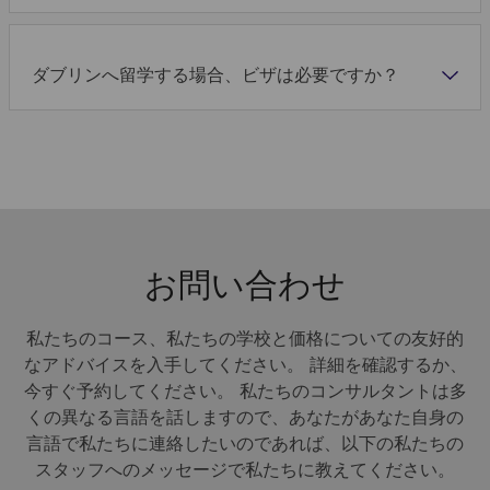
スピーキング、リーディング、
英語の基礎をしっ
ライティング、リスニング、文
ら、選んだ街の魅
全ての写真を見る
ダブリンへ留学する場合、ビザは必要ですか？
法を完璧にしながら、豊富な語
満喫。
Dublin - LIV
彙力を身につける。
詳しくはこちら
詳しくはこちら
480
EUR
Per week
位置
LIV Studentは、ダブリン市内中心部にある、学生専用の新しい
The Presbytery Building
レジデンスです。カプランダブリン校から歩いてすぐの場所に
7 Exchange St. Lower Temple Bar
あり、市内で最も活気のある通りでは、必要なものすべてを簡
Dublin
単に見つけることができ、ダブリンでの生活に最適なロケーシ
Co. Dublin
お問い合わせ
ョンです。
Dublin8
アイルランド
Open in Maps
私たちのコース、私たちの学校と価格についての友好的
Dublin - LIV
現地の家庭環境で、その国の文化や習慣を体験したい学生に最適で
Download Accommodation Fact File
なアドバイスを入手してください。 詳細を確認するか、
す。
今すぐ予約してください。 私たちのコンサルタントは多
Download fact files
くの異なる言語を話しますので、あなたがあなた自身の
ホストファミリーと食事の時間を共有する
言語で私たちに連絡したいのであれば、以下の私たちの
スタッフへのメッセージで私たちに教えてください。
より自然な英語を話せるようになる