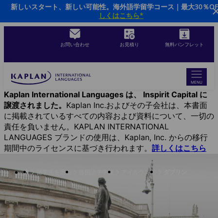
新しいスタート、新しい可能性。海外語学留学コース｜最大30％O
Skip
しくはこちら*
to
main
content
お問い合わせ
お見積り
無料パンフレット
MENU
Kaplan International Languages は、 Inspirit Capital に
譲渡されました。
Kaplan Inc.およびその子会社は、本書面
に掲載されているすべての内容および資料について、一切の
責任を負いません。KAPLAN INTERNATIONAL
LANGUAGES ブランドの使用は、Kaplan, Inc. からの移行
期間中のライセンスに基づき行われます。
詳しくはこちら
留学先を選ぶ
各国語学学校
アイルランド
ダブリン