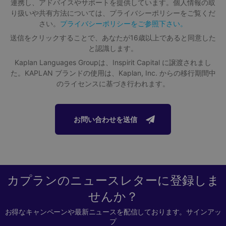
連携し、アドバイスやサポートを提供しています。個人情報の取
ダブリンならではの文化やナイトライフを体験しながら、一生もの
り扱いや共有方法については、プライバシーポリシーをご覧くだ
の友情を築くための完璧な環境を提供します。
こちらの宿泊施設の詳細は近日公開予定です。詳細をご確認さ
さい。
プライバシーポリシーをご参照下さい。
れたい方は、弊社のアドバイザーまでご連絡ください。
送信をクリックすることで、あなたが16歳以上であると同意した
認定とメンバーシップ
と認識します。
シングルルームとプレミアムルーム
Young Adults - 宿泊施設
Kaplan Languages Groupは、Inspirit Capital に譲渡されまし
Kaplan International Languages は、政府系教育機関 ACELS
全室専用バスルーム付き
(英語サービス認定およびコーディネーション) の認定を受け
た。KAPLAN ブランドの使用は、Kaplan, Inc. からの移行期間中
共用キッチン
た信頼できる語学学校です。また、English Education
のライセンスに基づき行われます。
Ireland のメンバーでもあり、国内でもトップクラスの語学学
ジム
こちらの宿泊施設の詳細は近日公開予定です。詳細をご確認された
校です。
い方は、弊社のアドバイザーまでご連絡ください。
自転車置き場
*学生の推薦数は、2018 年に実施された Kaplan の学生への
お問い合わせを送信
ランドリー施設
アンケートの結果に基づいています。
こちらの宿泊施設の詳細は近日公開予定です。詳細をご確認
学校まで徒歩19分
されたい方は、弊社のアドバイザーまでご連絡ください。
カプランのニュースレターに登録しま
せんか？
お得なキャンペーンや最新ニュースを配信しております。サインアッ
こちらの宿泊施設の詳細は近日公開予定です。詳細をご確認された
プ
い方は、弊社のアドバイザーまでご連絡ください。