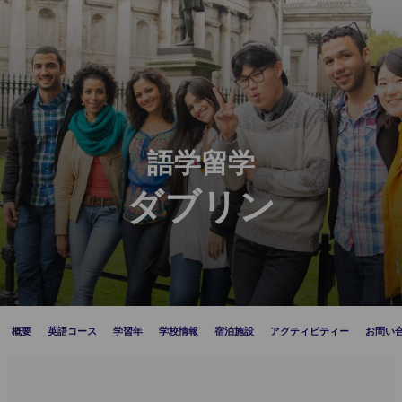
語学留学
ダブリン
概要
英語コース
学習年
学校情報
宿泊施設
アクティビティー
お問い