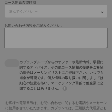
コース開始希望時期
スタッフが話せる言語
選んでください --
中国語、ポーランド語
Cork Street
580
EUR
お問い合わせ内容をご記入ください。
教師資格
Per week
全ての講師は、CELTAもしくはそれ同等の資格を保有していま
す。
応用言語学においてより高いレベルを表す
DELTA
、
PGCE
、ま
こちらの宿泊施設の詳細は近日公開予定です。詳細をご確認さ
たは
MA
資格を保持している教師も在籍しています。
れたい方は、弊社のアドバイザーまでご連絡ください。
特別試験対策センター
Cork Street
カプラングループからのオファーや最新情報、学習に
Download Accommodation Fact File
ダブリン校は、IELTSテストでより高いスコアの取得を目指すため
関するアドバイス、その他コース情報の提供をご希望
の対策クラスに特化したセンターです。対策クラスは午前と午後
の場合はメーリングリストにご登録下さい。いつでも
Download Factfile
から選べ、IELTSの模擬試験を定期的に受けることができます。授
ダブリンの活気あふれる中心地、ブラックホール・プレイスに位置
退会が可能です。個人情報の取り扱いに関しましては
業は、IELTS対策レッスンに備えてトレーニングされた教師が担当
する Arasain P&V では、4〜6人のカプランの留学生とで共有するキ
細心の注意を払い、マーケティング目的で他企業に公
し、目標のIELTSスコア取得に向けた学習プランの設計や個別指導
ッチン、専用バスルーム付きのお部屋を提供しています。トリニテ
開することはありません。
?
を行います。​​​​​​​
ィ・カレッジ、ヘイペニー橋、そして活気あふれるテンプル・バー
地区まで徒歩圏内です。このレジデンスには、ジム、自習室、そし
この学校について詳しく知りたい方はこちら
Young Adults - 宿泊施設
お客様の電話番号は、お問い合わせに関するお電話やメッセージ
て社交のための美しい中庭があります。キッチンには必要なものが
に使用させていただきます。カプランでは、正規販売代理店とも
すべて揃っており、柔軟な訪問者ポリシーも提供。Arasain P&V は、
ファクトファイルをダウンロードする