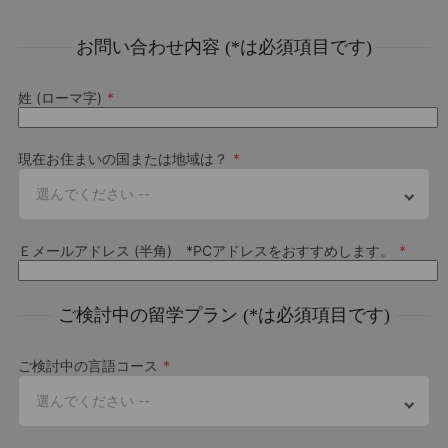
ホームステイには、ツイン部屋から専用バスルーム付きの
Arasain P&V
部屋などのオプション有り
お問い合わせ内容 (*は必須項目です)
440
EUR
Per week
姓 (ローマ字)
シングルルームとプレミアムルーム
全室専用バスルーム付き
現在お住まいの国または地域は？
共用キッチン
選んでください --
ジム
その他の情報
自転車置き場
Ｅメールアドレス (半角) *PCアドレスをおすすめします。
大学出願サポート
LIV Studentは、ダブリン市内中心部にある、学生専用の新
ランドリー施設
しいレジデンスです。カプランダブリン校から歩いてすぐの
海外の大学もしくは大学院への進学をお考えの方は、大学出願サ
学校まで徒歩19分
場所にあり、市内で最も活気のある通りでは、必要なものす
ご検討中の留学プラン (*は必須項目です)
ポート（UPS）をご利用いただけます。様々な教育機関とのネッ
べてを簡単に見つけることができ、ダブリンでの生活に最適
トワークを利用して、大学や大学院への入学をお手伝いします。
Arasain P&V
なロケーションです。
詳細はこちら
ご検討中の言語コース
Download Accommodation Fact File
祝日および閉校日
選んでください --
Download Factfile
閉校日一覧