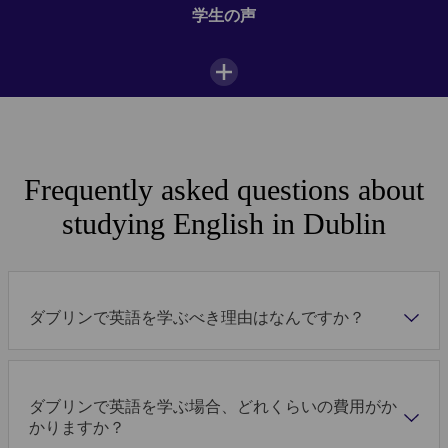
自習室
学生の声
*コースは関係当局の承認または認定を受ける必要がありま
す。
WiFi
すべてのプログラム
言語＆文化
進学準備
ギャラリー
ホームステイ
ダブリン校での学生生活
260
EUR
Per week
Frequently asked questions about
人気コース
studying English in Dublin
ホストファミリーと食事の時間を共有する
より自然な英語を話せるようになる
カプランのダブリン校は最高の場所にあります。立
ホームステイには、ツイン部屋から専用バスルーム付
地が良いのでさまざまなアクティビティに参加できま
きの部屋などのオプション有り
ダブリンで英語を学ぶべき理由はなんですか？
す。他のいろいろな国に行ったことがありますが、外
国人にとってアイルランドはとても良いところだと思
ホームステイ
います。素晴らしい国です。
月曜日
火曜日
Download Accommodation Fact File
ダブリンで英語を学ぶ場合、どれくらいの費用がか
集中英語コース
セミ集中英語
Daesuk Oh
概要資料
1/16
かりますか？
Kaplan Dublin