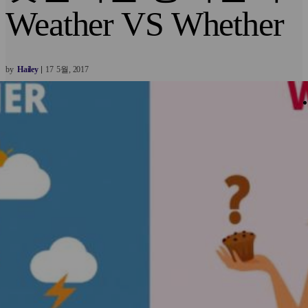
Weather VS Whether
by
Hailey
17
5월
2017