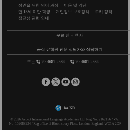
Secondary
성인을 위한 영어 과정
이용 및 약관
footer
만 18세 미만 학생
개인정보 보호정책
쿠키 정책
접근성 관련 안내
무료 안내 책자
공식 유학원 전문 상담가와 상담하기
또는
70-4681-2584
70-4681-2584
ko-KR
© 2026 Aspect International Language Academies Ltd, Reg No: 2162156 / VAT
No: 152088224 / Reg office: 5 Bloomsbury Place, London, England, WC1A 2QP