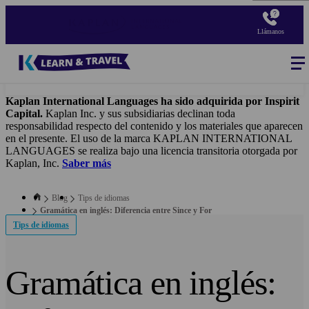
Skip
to
Llámanos
main
content
Blog
-
Main
navigation
Kaplan International Languages ha sido adquirida por Inspirit
Capital.
Kaplan Inc. y sus subsidiarias declinan toda
responsabilidad respecto del contenido y los materiales que aparecen
en el presente. El uso de la marca KAPLAN INTERNATIONAL
LANGUAGES se realiza bajo una licencia transitoria otorgada por
Kaplan, Inc.
Saber más
Blog
Tips de idiomas
Gramática en inglés: Diferencia entre Since y For
Tips de idiomas
Gramática en inglés: