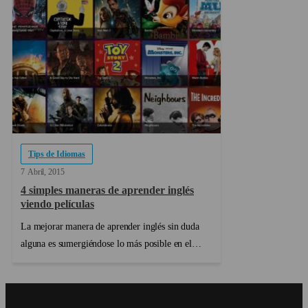
Tips de Idiomas
7
Abril
2015
4 simples maneras de aprender inglés
viendo películas
La mejorar manera de aprender inglés sin duda
alguna es sumergiéndose lo más posible en el
idioma. Por lo tanto un viaje a un país de habla
inglesa es comúnmente lo más recomendado. Por
otro lado se puede aprender inglés con cursos,