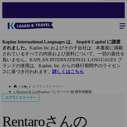
Skip
to
main
content
Blog
-
Main
navigation
Kaplan International Languages は、 Inspirit Capital に譲渡
されました。
Kaplan Inc.およびその子会社は、本書面に掲載
されているすべての内容および資料について、一切の責任を
負いません。KAPLAN INTERNATIONAL LANGUAGES ブ
ランドの使用は、Kaplan, Inc. からの移行期間中のライセン
スに基づき行われます。
詳しくはこちら
カプランストーリー
Blog
RentaroさんのKaplan バンクーバー校 留学体験談
カプランストーリー
Rentaroさんの