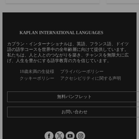
学に憧れを抱いていたAyakaさんが、どのよ
る必要はあるのか」 「いつま
うに留学することを決断されたのか、Kaplan
学習を続けた
での学習、Torontoの...
こ?...
Blog
KAPLAN INTERNATIONAL LANGUAGES
Footer
カプラン・インターナショナルは、英語、フランス語、ドイツ
語の語学コースを世界中の全年齢層に向けて提供しています。
私たちは、人と人とのつながりを築き、チャンスを無限大に広
げ、人生を豊かにする語学教育の力を信じています。
Secondary
18歳未満の生徒様
プライバシーポリシー
footer
クッキーポリシー
アクセシビリティに関する声明
無料パンフレット
お問い合わせ