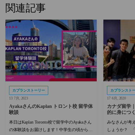
関連記事
カプランストーリー
カプランスト
13
7月
2023
17
6月
2020
AyakaさんのKaplan トロント校 留学体
カナダ留学
験談
的に身につ
本日はKaplan Toronto校で留学中のAyakaさん
みなさんが考
の体験談をお届けします！中学生の頃から留
しょうか？ 「大学を休学しても今海外に出