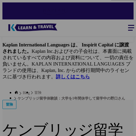
Skip
to
main
content
Blog
-
Main
navigation
Kaplan International Languages は、 Inspirit Capital に譲渡
されました。
Kaplan Inc.およびその子会社は、本書面に掲載
されているすべての内容および資料について、一切の責任を
負いません。KAPLAN INTERNATIONAL LANGUAGES ブ
ランドの使用は、Kaplan, Inc. からの移行期間中のライセン
スに基づき行われます。
詳しくはこちら
冒険
Blog
ケンブリッジ留学体験談：大学を1年間休学して留学中の野口さん
冒険
ケンブリッジ留学