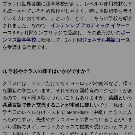
プランは世界各国に語学学校があり、レベルや使用教材など
も統一されているため転校がしやすく、特に長期留学を考え
ている人におすすめ。」ということで、こちらの学校を紹介
されました。なので、
インテンシブ アカデミック イヤー
コ
ースを8ヶ月間ケンブリッジで受講し、その後海沿いの
ボー
ンマス語学学校
に転校して、2ヶ月間
ジェネラル英語コース
を受講する予定です。
Q. 学校やクラスの様子はいかがですか？
クラスには、アジアだけでなくヨーロッパや南米など、様々
な国籍の学生がいます。それぞれが国特有のアクセントがあ
るので、時々聞き取りづらいこともありますが、
英語という
共通言語で皆と交流することが本当に楽しい
です。私は、入
学当日のレベル分けテストでIntermediate（中級）クラスに入
ったのですが、先生やクラスメートの言っていることがいま
いち理解できず、一つ下のクラスで授業を受けたいとスタッ
フにお願いしてみました。快く受け入れてくれたため、下の