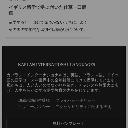
イギリス留学で身に付いた仕草・口癖
集
留学すると、自分で気づかないうちに、よく
その国の文化的な習慣や口癖が身についてし
まうもの。とっさに口に出てしまうのが、日
本語ではなく英語であったり、特定の状況に
対する?...
Blog
KAPLAN INTERNATIONAL LANGUAGES
Footer
カプラン・インターナショナルは、英語、フランス語、ドイツ
語の語学コースを世界中の全年齢層に向けて提供しています。
私たちは、人と人とのつながりを築き、チャンスを無限大に広
げ、人生を豊かにする語学教育の力を信じています。
Secondary
18歳未満の生徒様
プライバシーポリシー
footer
クッキーポリシー
アクセシビリティに関する声明
無料パンフレット