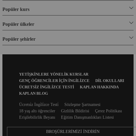
Popüler kurs
Popüler ülkeler
Popüler şehirler
Footer
YETIŞKINLERE YÖNELIK KURSLAR
Menu
GENÇ ÖĞRENCILER İÇIN İNGILIZCE
DIL OKULLARI
ÜCRETSIZ İNGILIZCE TESTI
KAPLAN HAKKINDA
KAPLAN BLOG
Secondary
Ücretsi̇z İngi̇li̇zce Testi̇
Sözleşme Şartnamesi
footer
18 yaş altı öğrenciler
Gizlilik Bildirisi
Çerez Politikası
Erişilebilirlik Beyanı
Eğitim Danışmanlıkları Listesi
BROŞÜRLERIMIZI İNDIRIN