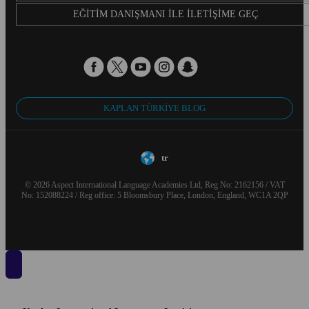
EĞITIM DANIŞMANI ILE İLETIŞIME GEÇ
KAPLAN TÜRKIYE BLOG
tr
© 2026 Aspect International Language Academies Ltd, Reg No: 2162156 / VAT
No: 152088224 / Reg office: 5 Bloomsbury Place, London, England, WC1A 2QP