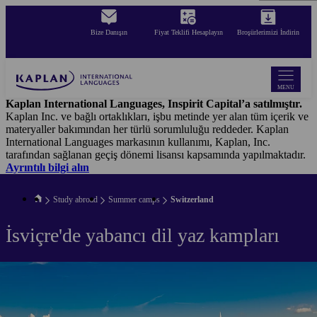
Skip
to
Bize Danışın
Fiyat Teklifi Hesaplayın
Broşürlerimizi İndirin
main
content
MENU
Kaplan International Languages, Inspirit Capital’a satılmıştır.
Kaplan Inc. ve bağlı ortaklıkları, işbu metinde yer alan tüm içerik ve
materyaller bakımından her türlü sorumluluğu reddeder. Kaplan
International Languages markasının kullanımı, Kaplan, Inc.
tarafından sağlanan geçiş dönemi lisansı kapsamında yapılmaktadır.
Ayrıntılı bilgi alın
Study abroad
Summer camps
Switzerland
İsviçre'de yabancı dil yaz kampları