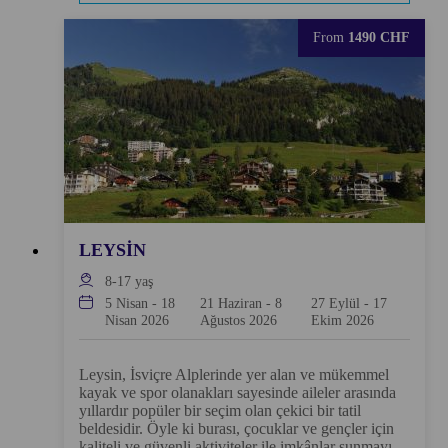
From
1490 CHF
LEYSIN
8-17
yaş
5 Nisan
-
18
21 Haziran
-
8
27 Eylül
-
17
Nisan 2026
Ağustos 2026
Ekim 2026
Leysin, İsviçre Alplerinde yer alan ve mükemmel
kayak ve spor olanakları sayesinde aileler arasında
yıllardır popüler bir seçim olan çekici bir tatil
beldesidir. Öyle ki burası, çocuklar ve gençler için
kaliteli ve güvenli aktiviteler ile imkânlar sunmayı