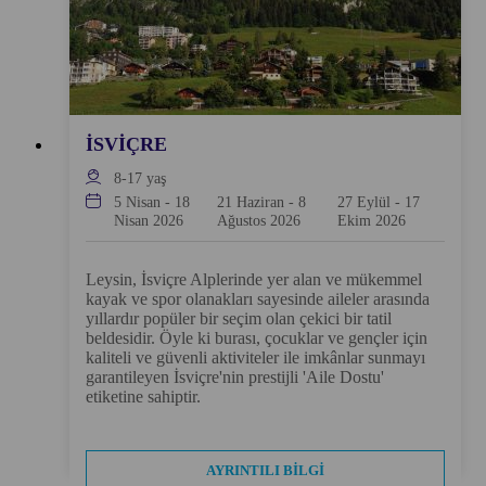
İSVIÇRE
8-17
yaş
5 Nisan
-
18
21 Haziran
-
8
27 Eylül
-
17
Nisan 2026
Ağustos 2026
Ekim 2026
Leysin, İsviçre Alplerinde yer alan ve mükemmel
kayak ve spor olanakları sayesinde aileler arasında
yıllardır popüler bir seçim olan çekici bir tatil
beldesidir. Öyle ki burası, çocuklar ve gençler için
kaliteli ve güvenli aktiviteler ile imkânlar sunmayı
garantileyen İsviçre'nin prestijli 'Aile Dostu'
etiketine sahiptir.
AYRINTILI BILGI