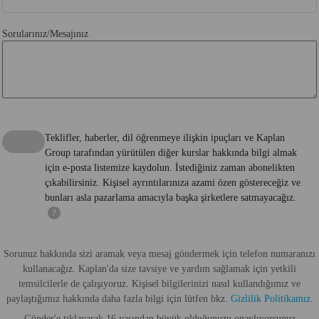
Sorularınız/Mesajınız
Teklifler, haberler, dil öğrenmeye ilişkin ipuçları ve Kaplan
Group tarafından yürütülen diğer kurslar hakkında bilgi almak
için e-posta listemize kaydolun. İstediğiniz zaman abonelikten
çıkabilirsiniz. Kişisel ayrıntılarınıza azami özen göstereceğiz ve
bunları asla pazarlama amacıyla başka şirketlere satmayacağız.
?
Sorunuz hakkında sizi aramak veya mesaj göndermek için telefon numaranızı
kullanacağız. Kaplan'da size tavsiye ve yardım sağlamak için yetkili
temsilcilerle de çalışıyoruz. Kişisel bilgilerinizi nasıl kullandığımız ve
paylaştığımız hakkında daha fazla bilgi için lütfen bkz.
Gizlilik Politikamız.
Gönder'e tıklayarak 16 yaşından büyük olduğunuzu onaylıyorsunuz