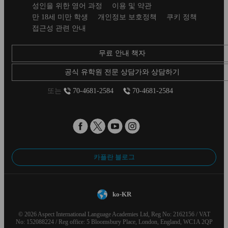
Secondary
성인을 위한 영어 과정
이용 및 약관
footer
만 18세 미만 학생
개인정보 보호정책
쿠키 정책
접근성 관련 안내
무료 안내 책자
공식 유학원 전문 상담가와 상담하기
또는
70-4681-2584
70-4681-2584
카플란 블로그
ko-KR
© 2026 Aspect International Language Academies Ltd, Reg No: 2162156 / VAT
No: 152088224 / Reg office: 5 Bloomsbury Place, London, England, WC1A 2QP