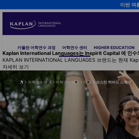
이번 여
Skip
to
main
content
Main
카플란 어학연수 과정
어학연수 센터
HIGHER EDUCATION
navigation
Kaplan International Languages는 Inspirit Capital 에
KAPLAN INTERNATIONAL LANGUAGES 브랜드는 현재 
자세히 보기
어학연수 센터
어학연수 센터
미국
보스턴 하버드 스퀘어