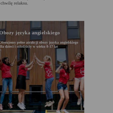
chwilę relaksu.
Obozy języka angielskiego
Oferujemy pełne atrakcji obozy języka angielskiego
dla dzieci i młodzieży w wieku 8-17 lat