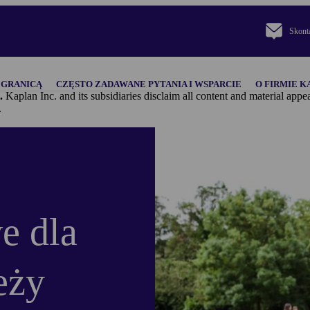
Skonta
 GRANICĄ
CZĘSTO ZADAWANE PYTANIA I WSPARCIE
O FIRMIE K
.
Kaplan Inc. and its subsidiaries disclaim all content and materi
.
e dla
eży