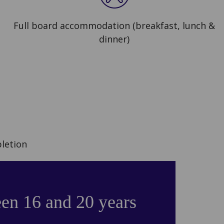
Full board accommodation (breakfast, lunch &
dinner)
pletion
en 16 and 20 years