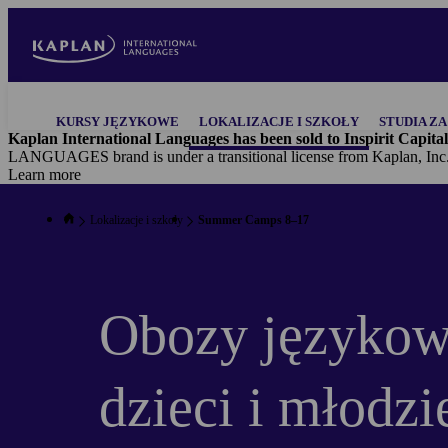
Skip
to
main
content
Main
KURSY JĘZYKOWE
LOKALIZACJE I SZKOŁY
STUDIA ZA
navigation
Kaplan International Languages has been sold to Inspirit Capital
LANGUAGES brand is under a transitional license from Kaplan, Inc
Learn more
Lokalizacje i szkoły
Summer Camps 8–17
Obozy językow
dzieci i młodzi