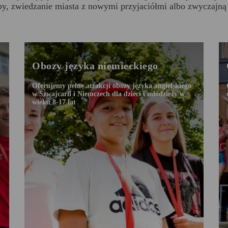
y, zwiedzanie miasta z nowymi przyjaciółmi albo zwyczajną 
Obozy języka niemieckiego
Oferujemy pełne atrakcji obozy języka angielskiego
w Szwajcarii i Niemczech dla dzieci i młodzieży w
wieku 8-17 lat