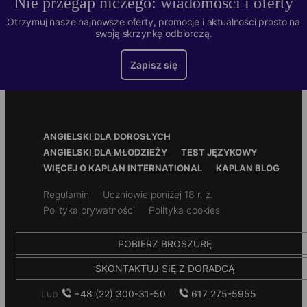
Nie przegap niczego: wiadomości i oferty
16+
Goście mogą bezpłatnie korzystać z Wi-Fi i Netflixa
Otrzymuj nasze najnowsze oferty, promocje i aktualności prosto na
oraz klubu fitness. W budynku jest konsjerż. Części
swoją skrzynkę odbiorczą.
Poziom początkowy
wspólne sprzątane są co tydzień. Media wliczone są w
cenę najmu.
Od poziomu początkującego do średniozaawansowanego, w
Zapisz się
zależności od kursu
Kursy
Inne opcje zakwaterowania:
pokój dwuosobowy
Angielski ogólny
,
Angielski biznesowy
,
Półintensywny
,
Footer
ANGIELSKI DLA DOROSŁYCH
Intensywny
,
Przygotowanie do egzaminu IELTS
,
Przygotowanie
Menu
ANGIELSKI DLA MŁODZIEŻY
TEST JĘZYKOWY
do egzaminu Cambridge
WIĘCEJ O KAPLAN INTERNATIONAL
KAPLAN BLOG
Wielkość grupy
Secondary
Regulamin
Uczniowie poniżej 18 r. ż.
footer
Polityka prywatności
Polityka cookies
Średnio 16 osób (maksymalnie 17)
Czas trwania kursu
POBIERZ BROSZURĘ
Od 1 do 52 tygodni. Im dłużej się uczysz, tym większe robisz
SKONTAKTUJ SIĘ Z DORADCĄ
postępy!
Lub
+48 (22) 300-31-50
617 275-5955
Certyfikat wyznaczenia PTIRU / BC Education Quality