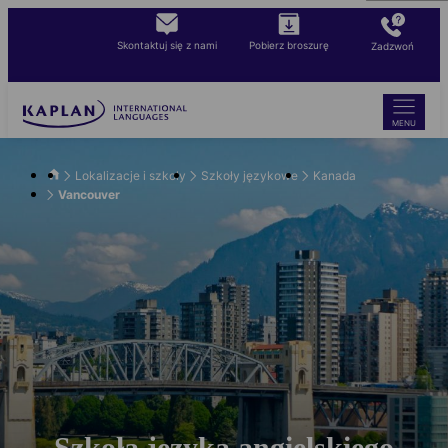
Skip
to
Skontaktuj się z nami
Pobierz broszurę
Zadzwoń
main
content
MENU
Lokalizacje i szkoły
Szkoły językowe
Kanada
Vancouver
Szkoła języka angielskiego