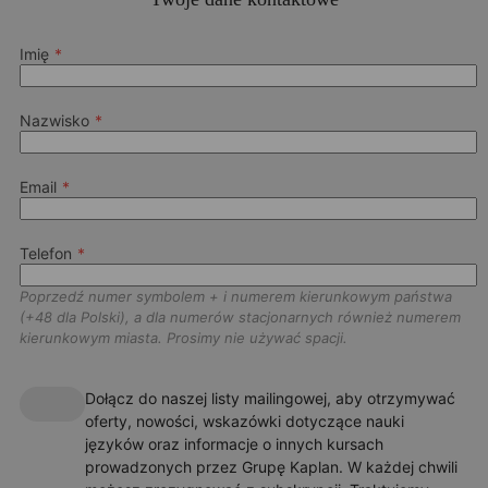
Akademik oferuje w pełni umeblowane pokoje prywatne i
Open in Maps
dzielone, z przyległym salonem i kuchnią.
Pobyt u miejscowych gospodarzy to idealna opcja dla uczniów,
Imię
którzy chcą odkrywać lokalne zwyczaje i kulturę w miłym
towarzystwie i domowej atmosferze.
Nazwisko
Goście mogą bezpłatnie korzystać z Wi-Fi i Netflixa oraz
klubu fitness. W budynku jest konsjerż. Części wspólne
Wspólne posiłki z gospodarzami
sprzątane są co tydzień. Media wliczone są w cenę najmu.
Email
Rozmowy po angielsku w naturalnym otoczeniu
Różne opcje, w tym pokoje dwuosobowe, pokoje z
Telefon
prywatną łazienką
Inne opcje zakwaterowania:
pokój dwuosobowy
Poprzedź numer symbolem + i numerem kierunkowym państwa
Viva Tower (pokój jednoosobowy)
(+48 dla Polski), a dla numerów stacjonarnych również numerem
Download Accommodation Fact File
kierunkowym miasta. Prosimy nie używać spacji.
Broszura informacyjna
Dołącz do naszej listy mailingowej, aby otrzymywać
DODATKOWE INFORMACJE
oferty, nowości, wskazówki dotyczące nauki
języków oraz informacje o innych kursach
Rekrutacja na studia za granicą
prowadzonych przez Grupę Kaplan. W każdej chwili