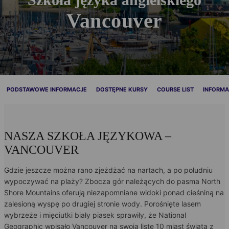
Vancouver
PODSTAWOWE INFORMACJE
DOSTĘPNE KURSY
COURSE LIST
INFORMA
NASZA SZKOŁA JĘZYKOWA –
VANCOUVER
Gdzie jeszcze można rano zjeżdżać na nartach, a po południu
wypoczywać na plaży? Zbocza gór należących do pasma North
Shore Mountains oferują niezapomniane widoki ponad cieśniną na
zalesioną wyspę po drugiej stronie wody. Porośnięte lasem
wybrzeże i mięciutki biały piasek sprawiły, że National
Geographic wpisało Vancouver na swoją listę 10 miast świata z