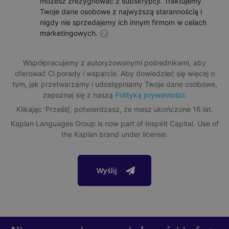
możesz zrezygnować z subskrypcji. Traktujemy
Rekrutacja na zagraniczne uniwersytety z Kaplan oznacza, że
Twoje dane osobowe z najwyższą starannością i
wiele uczelni i college'ów współpracujących z nami znajduje się
nigdy nie sprzedajemy ich innym firmom w celach
dla Ciebie na wyciągnięcie ręki. Doświadczenie Kaplan pozwala
marketingowych.
?
nam pomóc Ci dostać się na wybrane studia licencjackie i
magisterskie.
Dowiedz się więcej.
Współpracujemy z autoryzowanymi pośrednikami, aby
Dni wolne
oferować Ci porady i wsparcie. Aby dowiedzieć się więcej o
tym, jak przetwarzamy i udostępniamy Twoje dane osobowe,
Zobacz, w jakie dni szkoła jest zamknięta w roku.
zapoznaj się z naszą
Polityką prywatności.
Pracownicy szkoły znają
Klikając 'Prześlij', potwierdzasz, że masz ukończone 16 lat.
Kaplan Languages Group is now part of Inspirit Capital. Use of
Viva Tower mieści się pomiędzy tętniącą życiem okolicą
arabski, angielski, francuski, japoński, portugalski, hiszpański,
the Kaplan brand under license.
Davie Village a pełną sklepów i rozrywki Granville Street
mandaryński
w Entertainment District. W okolicy można znaleźć
wszelkie wygody i atrakcje, jakie zapewnia centralna
Kwalifikacje nauczycielskie
lokalizacja. W pobliżu są też dogodne połączenia
Wyślij
komunikacyjne. Akademik oferuje w pełni umeblowane
Wszyscy nauczyciele mają tytuł licencjata (lub jego
pokoje prywatne i dzielone, z przyległym salonem i
odpowiednik) oraz powszechnie uznawany certyfikat ESL
kuchnią.
(English as a second language) uprawniający do nauczania
Minimalny wiek