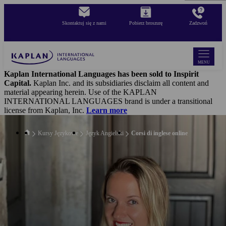
Skip
to
Skontaktuj się z nami
Pobierz broszurę
Zadzwoń
main
content
MENU
Kaplan International Languages has been sold to Inspirit
Capital.
Kaplan Inc. and its subsidiaries disclaim all content and
material appearing herein. Use of the KAPLAN
INTERNATIONAL LANGUAGES brand is under a transitional
license from Kaplan, Inc.
Learn more
Kursy Językowe
Język Angielski
Corsi di inglese online