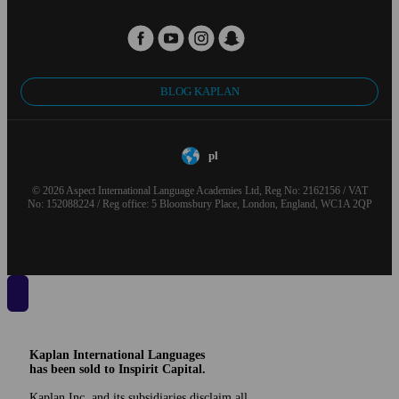
BLOG KAPLAN
pl
© 2026 Aspect International Language Academies Ltd, Reg No: 2162156 / VAT
No: 152088224 / Reg office: 5 Bloomsbury Place, London, England, WC1A 2QP
Kaplan International Languages
has been sold to Inspirit Capital.
Kaplan Inc. and its subsidiaries disclaim all