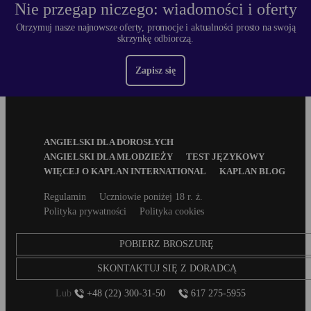
Nie przegap niczego: wiadomości i oferty
Otrzymuj nasze najnowsze oferty, promocje i aktualności prosto na swoją
skrzynkę odbiorczą.
Zapisz się
Footer
ANGIELSKI DLA DOROSŁYCH
Menu
ANGIELSKI DLA MŁODZIEŻY
TEST JĘZYKOWY
WIĘCEJ O KAPLAN INTERNATIONAL
KAPLAN BLOG
Secondary
Regulamin
Uczniowie poniżej 18 r. ż.
footer
Polityka prywatności
Polityka cookies
POBIERZ BROSZURĘ
SKONTAKTUJ SIĘ Z DORADCĄ
Lub
+48 (22) 300-31-50
617 275-5955