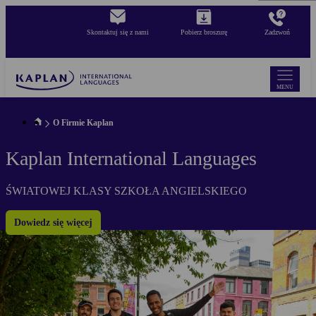
Skip
to
Skontaktuj się z nami
Pobierz broszurę
Zadzwoń
main
content
MENU
O Firmie Kaplan
Kaplan International Languages
ŚWIATOWEJ KLASY SZKOŁA ANGIELSKIEGO
Dowiedz się więcej