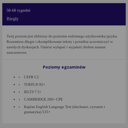
50-60 tygodni
Biegły
Twój poziom jest zbliżony do poziomu rodzimego użytkownika języka.
Rozumiesz długie i skomplikowane teksty i potrafisz uczestniczyć w
zawiłych dyskusjach. Umiesz wyłapać i wyjaśnić drobne nuanse
znaczeniowe.
Poziomy egzaminów
CEFR C2
TOEFL® 92+
IELTS 7.5+
CAMBRIDGE 200+ CPE
Kaplan English Language Test (słuchanie, czytanie i
gramatyka) 535+