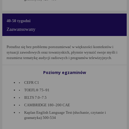
40-50 tygodni
Zaawansowany
Potrafisz się bez problemu porozumiewać w większości kontekstów i
sytuacji zawodowych oraz towarzyskich, płynnie wyrazić swoje myśli i
rozumiesz tematykę audycji radiowych i programów telewizyjnych.
Poziomy egzaminów
CEFR C1
TOEFL® 75–91
IELTS 7.0–7.5
CAMBRIDGE 180–200 CAE
Kaplan English Language Test (słuchanie, czytanie i
gramatyka) 500-534