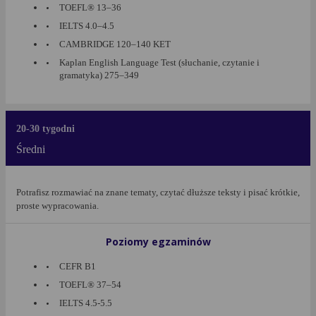
TOEFL® 13–36
IELTS 4.0–4.5
CAMBRIDGE 120–140 KET
Kaplan English Language Test (słuchanie, czytanie i
gramatyka) 275–349
20-30 tygodni
Średni
Potrafisz rozmawiać na znane tematy, czytać dłuższe teksty i pisać krótkie,
proste wypracowania.
Poziomy egzaminów
CEFR B1
TOEFL® 37–54
IELTS 4.5-5.5