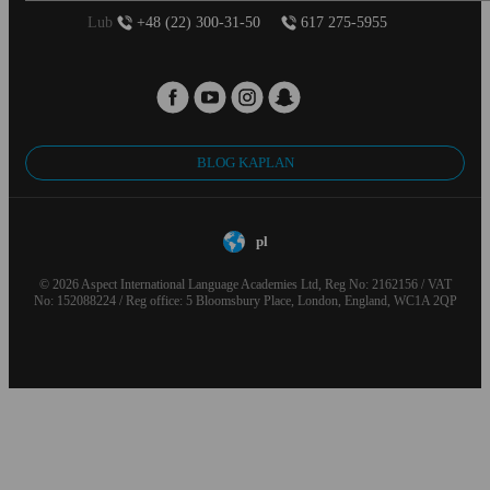
Lub
+48 (22) 300-31-50
617 275-5955
BLOG KAPLAN
pl
© 2026 Aspect International Language Academies Ltd, Reg No: 2162156 / VAT
No: 152088224 / Reg office: 5 Bloomsbury Place, London, England, WC1A 2QP