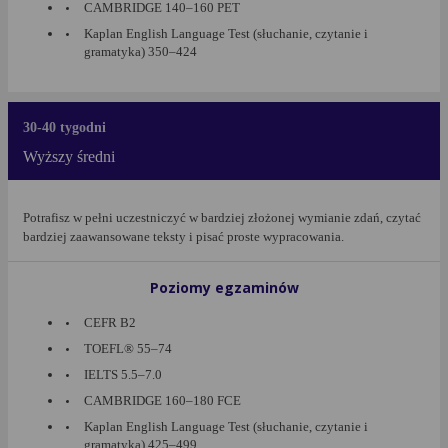
CAMBRIDGE 140–160 PET
Kaplan English Language Test (słuchanie, czytanie i
gramatyka) 350–424
30-40 tygodni
Wyższy średni
Potrafisz w pełni uczestniczyć w bardziej złożonej wymianie zdań, czytać
bardziej zaawansowane teksty i pisać proste wypracowania.
Poziomy egzaminów
CEFR B2
TOEFL® 55–74
IELTS 5.5–7.0
CAMBRIDGE 160–180 FCE
Kaplan English Language Test (słuchanie, czytanie i
gramatyka) 425–499