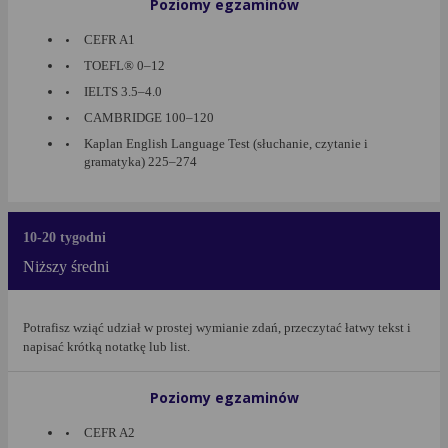
Poziomy egzaminów
CEFR A1
TOEFL® 0–12
IELTS 3.5–4.0
CAMBRIDGE 100–120
Kaplan English Language Test (słuchanie, czytanie i
gramatyka) 225–274
10-20 tygodni
Niższy średni
Potrafisz wziąć udział w prostej wymianie zdań, przeczytać łatwy tekst i
napisać krótką notatkę lub list.
Poziomy egzaminów
CEFR A2