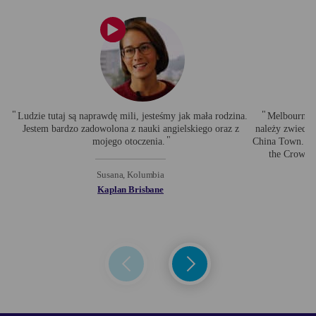
Ludzie tutaj są naprawdę mili, jesteśmy jak mała rodzina.
Melbourne j
Jestem bardzo zadowolona z nauki angielskiego oraz z
należy zwiedzi
mojego otoczenia.
China Town. Wi
the Crown C
p
Susana, Kolumbia
Kaplan Brisbane