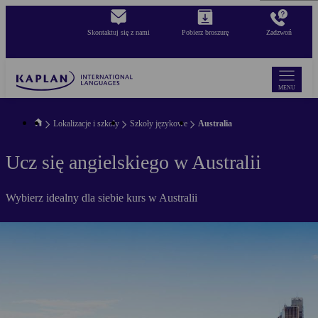
Skip
to
Skontaktuj się z nami
Pobierz broszurę
Zadzwoń
main
content
MENU
Lokalizacje i szkoły
Szkoły językowe
Australia
Ucz się angielskiego w Australii
Wybierz idealny dla siebie kurs w Australii