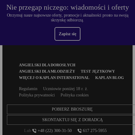
Nie przegap niczego: wiadomości i oferty
Otrzymuj nasze najnowsze oferty, promocje i aktualności prosto na swoją
skrzynkę odbiorczą.
Zapisz się
Footer
ANGIELSKI DLA DOROSŁYCH
Menu
ANGIELSKI DLA MŁODZIEŻY
TEST JĘZYKOWY
WIĘCEJ O KAPLAN INTERNATIONAL
KAPLAN BLOG
Secondary
Regulamin
Uczniowie poniżej 18 r. ż.
footer
Polityka prywatności
Polityka cookies
POBIERZ BROSZURĘ
SKONTAKTUJ SIĘ Z DORADCĄ
Lub
+48 (22) 300-31-50
617 275-5955