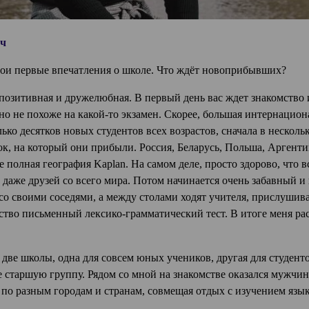
ич
вои первые впечатления о школе. Что ждёт новоприбывших?
позитивная и дружелюбная. В первый день вас ждет знакомство и
но не похоже на какой-то экзамен. Скорее, большая интернацион
ько десятков новых студентов всех возрастов, сначала в несколь
рок, на который они прибыли. Россия, Беларусь, Польша, Аргент
е полная география Kaplan. На самом деле, просто здорово, что в
 даже друзей со всего мира. Потом начинается очень забавный 
 со своими соседями, а между столами ходят учителя, прислушив
ство письменный лексико-грамматический тест. В итоге меня ра
 две школы, одна для совсем юных учеников, другая для студент
ее старшую группу. Рядом со мной на знакомстве оказался мужчи
ит по разным городам и странам, совмещая отдых с изучением язы