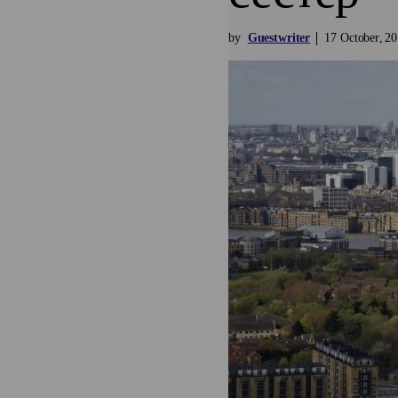
by
Guestwriter
17
October
20