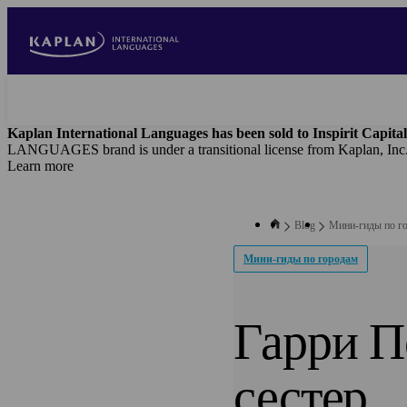
Skip
to
main
content
Kaplan International Languages has been sold to Inspirit Capital
LANGUAGES brand is under a transitional license from Kaplan, Inc
Learn more
Blog
Мини-гиды по г
Мини-гиды по городам
Гарри П
сестер