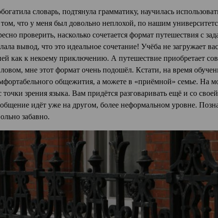
 обогатила словарь, подтянула грамматику, научилась использова
 том, что у меня был довольно неплохой, по нашим университет
есно проверить, насколько сочетается формат путешествия с зада
лала вывод, что это идеальное сочетание! Учёба не загружает вас
 ней как к некоему приключению. А путешествие приобретает сов
овом, мне этот формат очень подошёл. Кстати, на время обучен
омфортабельного общежития, а можете в «приёмной» семье. На мо
 точки зрения языка. Вам придётся разговаривать ещё и со своей
ь общение идёт уже на другом, более неформальном уровне. Поз
ольно забавно.