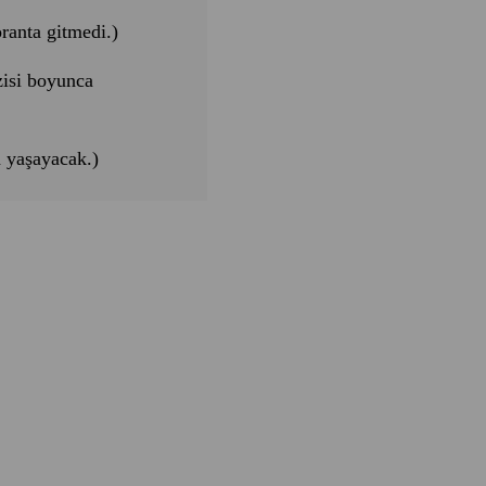
oranta gitmedi.)
zisi boyunca
a yaşayacak.)