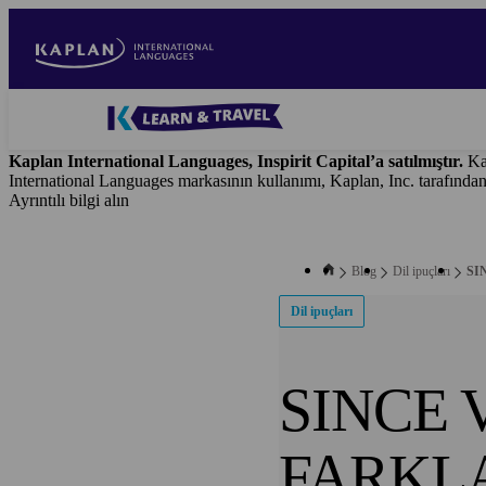
Skip
to
main
content
Blog
-
Kaplan International Languages, Inspirit Capital’a satılmıştır.
Ka
Main
International Languages markasının kullanımı, Kaplan, Inc. tarafında
navigation
Ayrıntılı bilgi alın
Blog
Dil ipuçları
SI
Dil ipuçları
SINCE 
FARKL