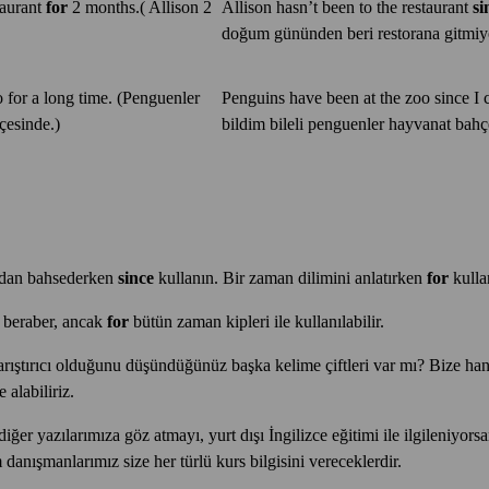
taurant
for
2 months.( Allison 2
Allison hasn’t been to the restaurant
si
doğum gününden beri restorana gitmiy
 for a long time. (Penguenler
Penguins have been at the zoo since I
çesinde.)
bildim bileli penguenler hayvanat bahç
ndan bahsederken
since
kullanın. Bir zaman dilimini anlatırken
for
kulla
 beraber, ancak
for
bütün zaman kipleri ile kullanılabilir.
arıştırıcı olduğunu düşündüğünüz başka kelime çiftleri var mı? Bize han
 alabiliriz.
diğer yazılarımıza göz atmayı, yurt dışı İngilizce eğitimi ile ilgileniyors
anışmanlarımız size her türlü kurs bilgisini vereceklerdir.