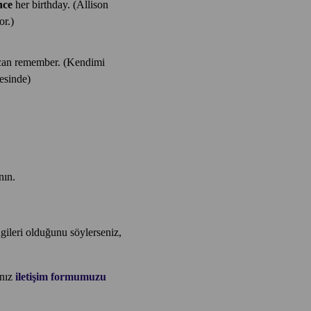
nce
her birthday. (Allison
or.)
 can remember. (Kendimi
esinde)
nın.
gileri olduğunu söylerseniz,
anız
iletişim formumuzu