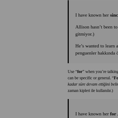
I have known her
sin
Allison hasn’t been to
gitmiyor.)
He’s wanted to learn 
penguenler hakkında ö
Use “
for
” when you’re talkin
can be specific or general. “
F
kadar süre devam ettiğini belir
zaman kipleri ile kullanılır.)
I have known her
for