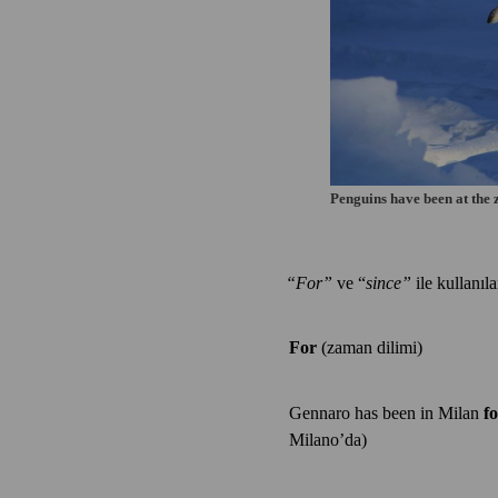
Penguins have been at the 
“For”
ve “
since”
ile kullanıl
For
(zaman dilimi)
Gennaro has been in Milan
f
Milano’da)