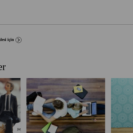
esi için
er