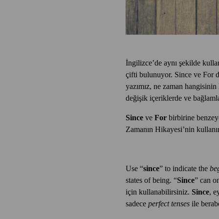
İngilizce’de aynı şekilde kull
çifti bulunuyor. Since ve For d
yazımız, ne zaman hangisinin ku
değişik içeriklerde ve bağlaml
Since
ve
For
birbirine benzey
Zamanın Hikayesi’nin kullanıml
Use “
since
” to indicate the
be
states of being. “
Since
” can o
için kullanabilirsiniz.
Since
, e
sadece
perfect tenses
ile berabe