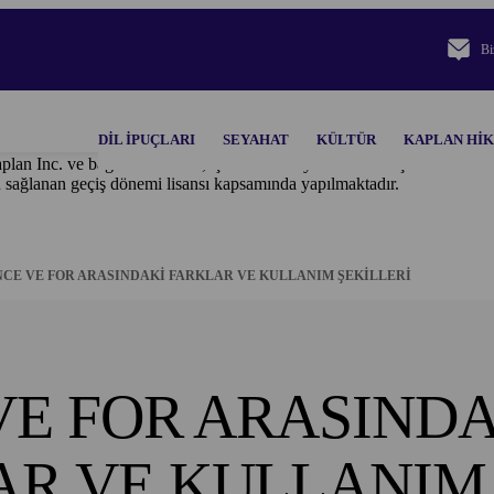
Bi
DIL IPUÇLARI
SEYAHAT
KÜLTÜR
KAPLAN HI
plan Inc. ve bağlı ortaklıkları, işbu metinde yer alan tüm içerik ve ma
n sağlanan geçiş dönemi lisansı kapsamında yapılmaktadır.
NCE VE FOR ARASINDAKİ FARKLAR VE KULLANIM ŞEKİLLERİ
VE FOR ARASIND
AR VE KULLANIM