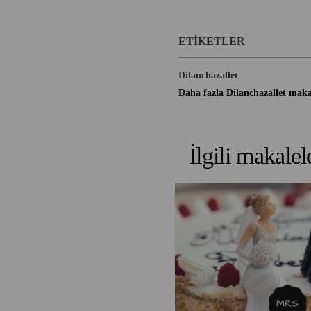
ETIKETLER
Dilanchazallet
Daha fazla Dilanchazallet makal
İlgili makalel