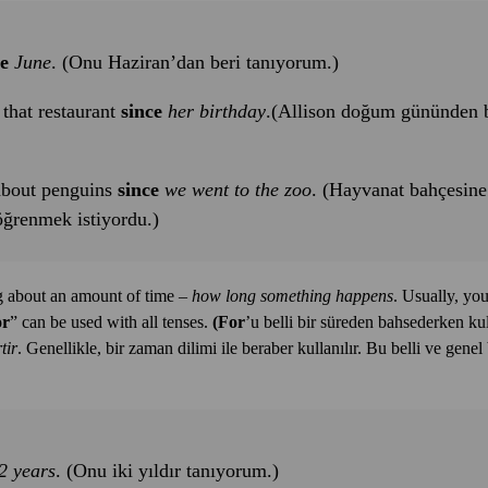
ce
June
. (Onu Haziran’dan beri tanıyorum.)
 that restaurant
since
her birthday
.(Allison doğum gününden b
about penguins
since
we went to the zoo
. (Hayvanat bahçesine 
ğrenmek istiyordu.)
g about an amount of time –
how long something happens
. Usually, you
or
” can be used with all tenses.
(For
’u belli bir süreden bahsederken kul
tir
. Genellikle, bir zaman dilimi ile beraber kullanılır. Bu belli ve genel b
2 years
. (Onu iki yıldır tanıyorum.)