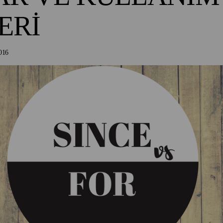
ERİ
016