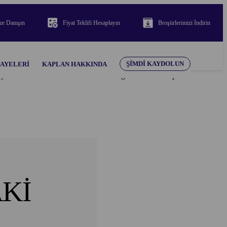
ze Danışın
Fiyat Teklifi Hesaplayın
Broşürlerimizi İndirin
ŞIMDI KAYDOLUN
KAYELERI
KAPLAN HAKKINDA
teryaller bakımından her türlü sorumluluğu reddeder. Kaplan
AKİ