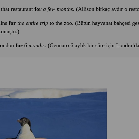
 that restaurant
for
a few months
. (Allison birkaç aydır o rest
uins
for
the entire trip
to the zoo. (Bütün hayvanat bahçesi ge
konuştu.)
 London
for
6 months
. (Gennaro 6 aylık bir süre için Londra’d