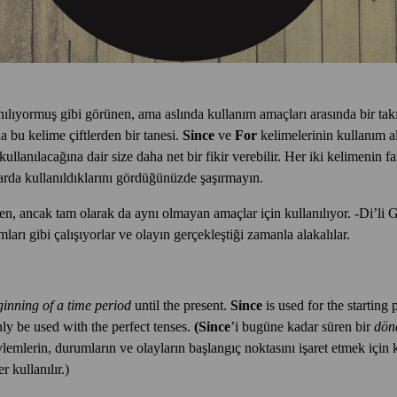
anılıyormuş gibi görünen, ama aslında kullanım amaçları arasında bir tak
a bu kelime çiftlerden bir tanesi.
Since
ve
For
kelimelerinin
kullanım al
llanılacağına dair size daha net bir fikir verebilir. Her iki kelimenin f
arda kullanıldıklarını gördüğünüzde şaşırmayın.
en, ancak tam olarak da aynı olmayan amaçlar için kullanılıyor. -Di’l
arı gibi çalışıyorlar ve olayın gerçekleştiği zamanla alakalılar.
ginning of a time period
until the present.
Since
is used for the starting 
nly be used with the perfect tenses.
(Since
’i bugüne kadar süren bir
dön
ylemlerin, durumların ve olayların başlangıç noktasını işaret etmek için ku
r kullanılır.)