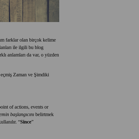
ım farklar olan birçok kelime
anları ile ilgili bu blog
arklı anlamları da var, o yüzden
i Geçmiş Zaman ve Şimdiki
point of actions, events or
emin başlangıcını
belirtmek
llanılır. “
Since
”