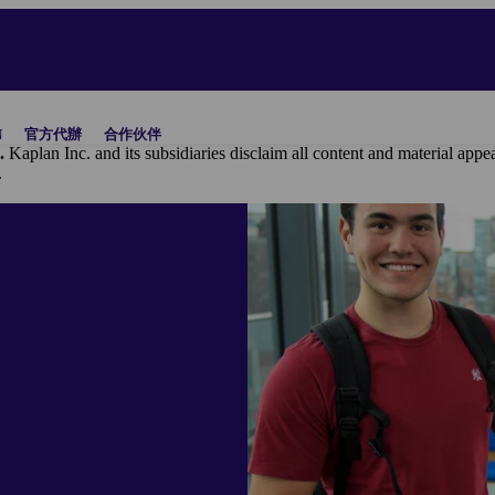
N
官方代辦
合作伙伴
.
Kaplan Inc. and its subsidiaries disclaim all content and materi
.