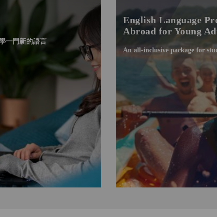
English Language P
Abroad for Young Ad
學一門新的語言
An all-inclusive package for stu