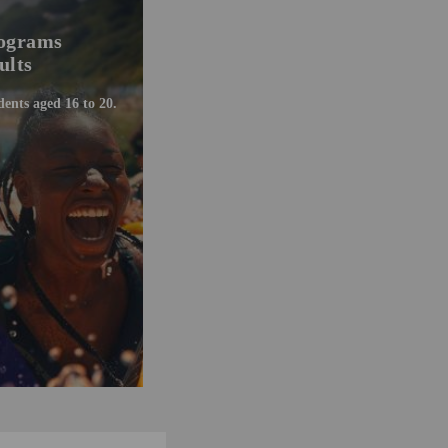
rograms
ults
dents aged 16 to 20.