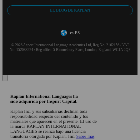
EL BLOG DE KAPLAN
es-ES
© 2026 Aspect International Language Academies Ltd, Reg No: 2162156 / VAT
No: 152088224 / Reg office: 5 Bloomsbury Place, London, England, WC1A 2QP
Kaplan International Languages ha
sido adquirida por Inspirit Capital.
Kaplan Inc. y sus subsidiarias declinan toda
responsabilidad respecto del contenido y los
materiales que aparecen en el presente. El uso de
la marca KAPLAN INTERNATIONAL
LANGUAGES se realiza bajo una licencia
transitoria otorgada por Kaplan, Inc.
Saber más