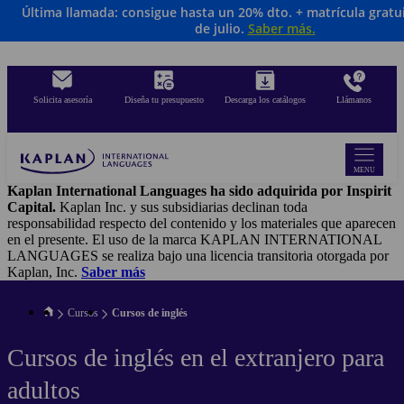
Última llamada: consigue hasta un 20% dto. + matrícula gratui
Skip
de julio.
Saber más
.
to
main
content
Solicita asesoría
Diseña tu presupuesto
Descarga los catálogos
Llámanos
MENU
Kaplan International Languages ha sido adquirida por Inspirit
Capital.
Kaplan Inc. y sus subsidiarias declinan toda
responsabilidad respecto del contenido y los materiales que aparecen
en el presente. El uso de la marca KAPLAN INTERNATIONAL
LANGUAGES se realiza bajo una licencia transitoria otorgada por
Kaplan, Inc.
Saber más
Cursos
Cursos de inglés
Cursos de inglés en el extranjero para
adultos