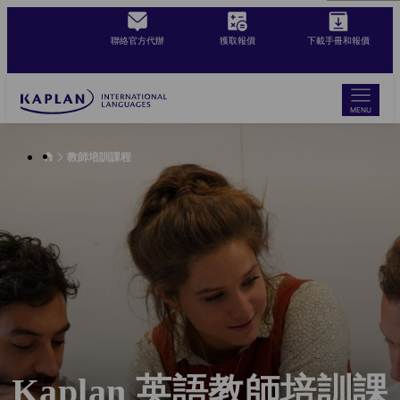
Skip
to
聯絡官方代辦
獲取報價
下載手冊和報價
main
content
MENU
教師培訓課程
Kaplan 英語教師培訓課