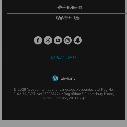
下載手冊和報價
聯絡官方代辦
KAPLAN部落格
zh-hant
© 2026 Aspect International Language Academies Ltd, Reg No:
2162156 / VAT No: 152088224 / Reg office: 5 Bloomsbury Place,
London, England, WC1A 2QP