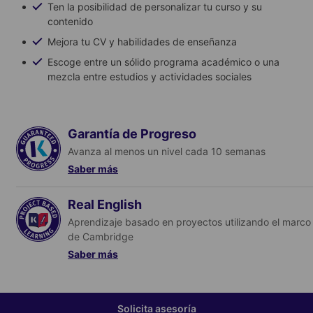
Ten la posibilidad de personalizar tu curso y su
contenido
Mejora tu CV y habilidades de enseñanza
Escoge entre un sólido programa académico o una
mezcla entre estudios y actividades sociales
Garantía de Progreso
Avanza al menos un nivel cada 10 semanas
Saber más
Real English
Saber más
Aprendizaje basado en proyectos utilizando el marco
de Cambridge
Saber más
Para muchos estudiantes es difícil poder dar el salto desde el
nivel intermedio y además poder aplicar el idioma fuera del
aula. Junto con el desarrollo del lenguaje, nuestras clases de
habilidades especiales de Real English se basan en la
destreza crítica considerada esencial para tener éxito en la
Solicita asesoría