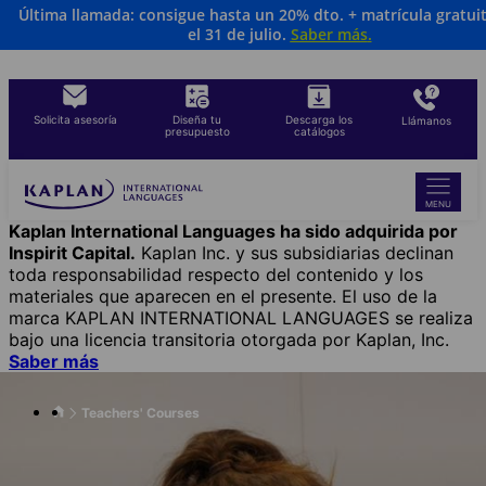
Última llamada: consigue hasta un 20% dto. + matrícula gratui
Skip
el 31 de julio.
Saber más
.
to
main
content
Solicita asesoría
Diseña tu
Descarga los
Llámanos
presupuesto
catálogos
MENU
Kaplan International Languages ha sido adquirida por
Inspirit Capital.
Kaplan Inc. y sus subsidiarias declinan
toda responsabilidad respecto del contenido y los
materiales que aparecen en el presente. El uso de la
marca KAPLAN INTERNATIONAL LANGUAGES se realiza
bajo una licencia transitoria otorgada por Kaplan, Inc.
Saber más
Teachers' Courses