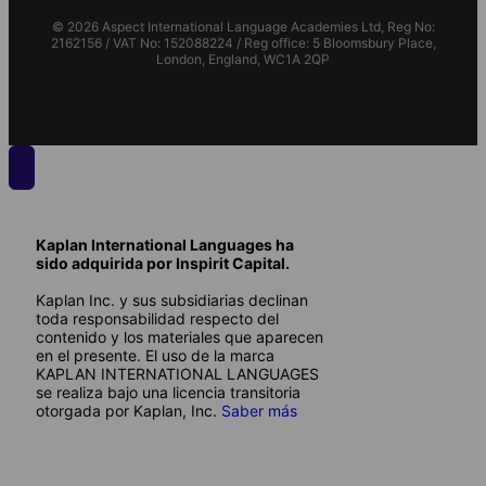
© 2026 Aspect International Language Academies Ltd, Reg No:
2162156 / VAT No: 152088224 / Reg office: 5 Bloomsbury Place,
London, England, WC1A 2QP
Kaplan International Languages ha
sido adquirida por Inspirit Capital.
Kaplan Inc. y sus subsidiarias declinan
toda responsabilidad respecto del
contenido y los materiales que aparecen
en el presente. El uso de la marca
KAPLAN INTERNATIONAL LANGUAGES
se realiza bajo una licencia transitoria
otorgada por Kaplan, Inc.
Saber más