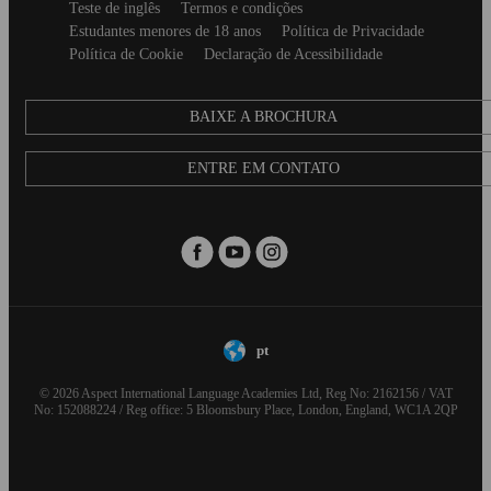
Secondary
Teste de inglês
Termos e condições
footer
Estudantes menores de 18 anos
Política de Privacidade
Política de Cookie
Declaração de Acessibilidade
BAIXE A BROCHURA
ENTRE EM CONTATO
pt
© 2026 Aspect International Language Academies Ltd, Reg No: 2162156 / VAT
No: 152088224 / Reg office: 5 Bloomsbury Place, London, England, WC1A 2QP