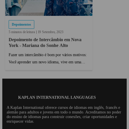
Depoimentos
5 minutos de leitura
19
Setembro
2023
Depoimento de Intercâmbio em Nova
York - Mariana do Sonhe Alto
Fazer um intercâmbio é bom por vários motivos:
Você aprender um novo idioma, vive em uma
nova cidade e fala aquele idioma todo dia,
conhece novas pessoas de todas as partes do
mundo e se torna mais independente. Agora
imagina viver tudo isso em u...
Blog
KAPLAN INTERNATIONAL LANGUAGES
Footer
A Kaplan International oferece cursos de idiomas em inglês, francês e
alemão para adultos e jovens em todo o mundo. Acreditamos no poder
do ensino de idiomas para construir conexões, criar oportunidades e
enriquecer vidas.