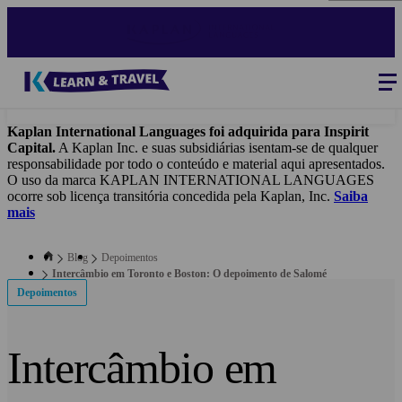
Skip
to
main
content
Blog
-
Main
navigation
Kaplan International Languages foi adquirida para Inspirit
Capital.
A Kaplan Inc. e suas subsidiárias isentam-se de qualquer
responsabilidade por todo o conteúdo e material aqui apresentados.
O uso da marca KAPLAN INTERNATIONAL LANGUAGES
ocorre sob licença transitória concedida pela Kaplan, Inc.
Saiba
mais
Blog
Depoimentos
Intercâmbio em Toronto e Boston: O depoimento de Salomé
Depoimentos
Intercâmbio em