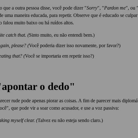
o que a outra pessoa disse, você pode dizer "
Sorry
", "
Pardon me
", ou 
 de uma maneira educada, para repetir. Observe que é educado se culpar
 falou muito baixo ou há ruídos altos.
ite catch that. (
Sinto muito, eu não entendi bem.)
gain, please? (
Você poderia dizer isso novamente, por favor?)
ating that? (
Você se importaria em repetir isso?)
"apontar o dedo"
ecer rude pode apenas piorar as coisas. A fim de parecer mais diplomá
cê", que pode vir a soar como acusador, e use a voz passiva:
ing myself clear. (
Talvez eu não esteja sendo claro.)