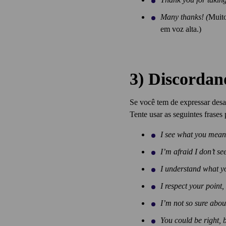
Many thanks! (
Muito
em voz alta.)
3) Discorda
Se você tem de expressar desa
Tente usar as seguintes frases
I see what you mea
I’m afraid I don’t see
I understand what y
I respect your point,
I’m not so sure about
You could be right, b