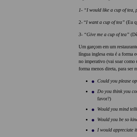
1- “I would like a cup of tea,
2- “
I want a cup of tea”
(Eu q
3- “Give me a cup of tea”
(Dê
Um garçom em um restaurante es
língua inglesa esta é a forma 
no imperativo (vai soar como
forma menos direta, para ser 
Could you please 
Do you think you cou
favor?)
Would you mind telli
Would you be so kind
I would appreciate i