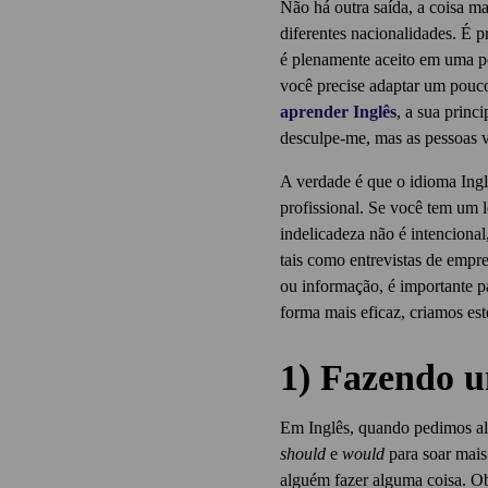
Não há outra saída, a coisa ma
diferentes nacionalidades. É p
é plenamente aceito em uma po
você precise adaptar um pouc
aprender Inglês
, a sua princ
desculpe-me, mas as pessoas v
A verdade é que o idioma Ingl
profissional. Se você tem um l
indelicadeza não é intenciona
tais como entrevistas de empr
ou informação, é importante p
forma mais eficaz, criamos es
1) Fazendo 
Em Inglês, quando pedimos al
should
e
would
para soar mais
alguém fazer alguma coisa. Ob