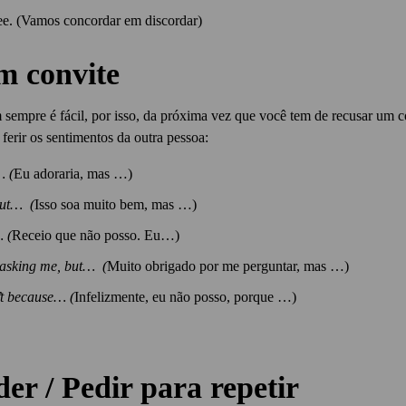
ree. (Vamos concordar em discordar)
m convite
 sempre é fácil, por isso, da próxima vez que você tem de recusar um c
 ferir os sentimentos da outra pessoa:
… (
Eu adoraria, mas …)
but… (
Isso soa muito bem, mas …)
… (
Receio que não posso. Eu…)
 asking me, but… (
Muito obrigado por me perguntar, mas …)
’t because… (
Infelizmente, eu não posso, porque …)
er / Pedir para repetir