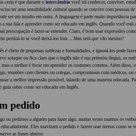
is certa é que durante o
intercâmbio
você irá conhecer, conviver, estud
reciso ter uma sensibilidade cultural quando se convive com pessoas de c
de ser um insulto em outra. A linguagem é parte muito importância pa
o a sua fala e aprender como ser educado em inglês. Quando você está
ipal preocupação é fazer-se entender. Claro, é bom usar expressões como
ão perdoá-lo se você deixá-los fora ... Mas será que vão mesmo?
ês é cheio de pequenas sutilezas e formalidades, e ignorá-los pode faze
eve sotaque ou fica claro que o inglês não é sua primeira língua, os na
l, mas o melhor é focar em aprender os costumes corretos. Além disso, 
ego, reuniões com clientes ou colegas, compromissos com médicos, ou 
assar a melhor impressão possível, falando de uma maneira educada. Pa
te guia sobre como ser educado em Inglês.
um pedido
go ou pedimos a alguém para fazer algo, muitas vezes usamos os ver
 educadamente. Eles suavizam o pedido e fazem soar menos como se v
serve as frases abaixo: