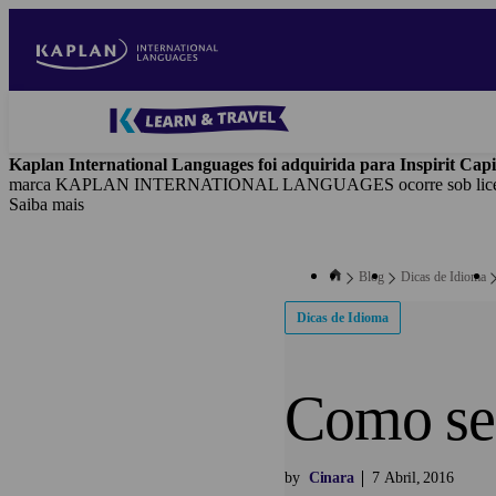
Skip
to
main
content
Blog
-
Kaplan International Languages foi adquirida para Inspirit Capi
Main
marca KAPLAN INTERNATIONAL LANGUAGES ocorre sob licença tr
navigation
Saiba mais
Blog
Dicas de Idioma
Dicas de Idioma
Como se
by
Cinara
7
Abril
2016