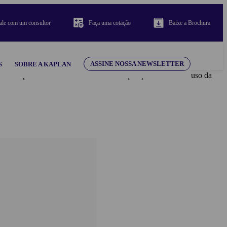
ale com um consultor
Faça uma cotação
Baixe a Brochura
ASSINE NOSSA NEWSLETTER
S
SOBRE A KAPLAN
ilidade por todo o conteúdo e material aqui apresentados. O uso da