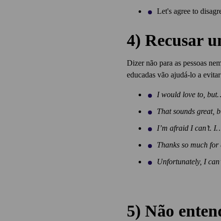
Let's agree to disag
4) Recusar u
Dizer não para as pessoas nem
educadas vão ajudá-lo a evitar
I would love to, but
That sounds great, 
I’m afraid I can’t. I
Thanks so much for
Unfortunately, I can
5) Não entend