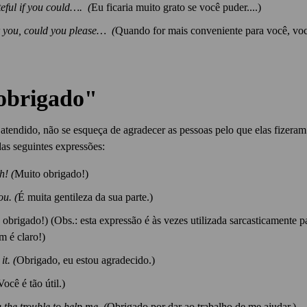
eful if you could…. (
Eu ficaria muito grato se você puder....)
 you, could you please… (
Quando for mais conveniente para você, vo
obrigado"
 atendido, não se esqueça de agradecer as pessoas pelo que elas fizer
as seguintes expressões:
h! (
Muito obrigado!)
ou. (
É muita gentileza da sua parte.)
obrigado!) (Obs.: esta expressão é às vezes utilizada sarcasticamente pa
m é claro!)
it. (
Obrigado, eu estou agradecido.)
Você é tão útil.)
 the trouble to help me. (
Obrigado por dar ao trabalho de me ajudar.)