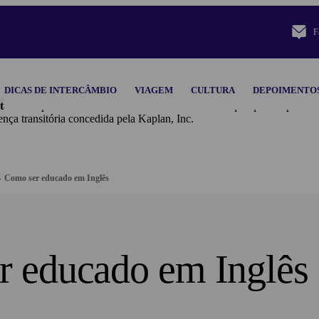
F
DICAS DE INTERCÂMBIO
VIAGEM
CULTURA
DEPOIMENTO
tal.
A Kaplan Inc. e suas subsidiárias isentam-se de qualquer responsab
ansitória concedida pela Kaplan, Inc.
Como ser educado em Inglês
r educado em Inglês