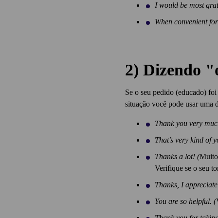
I would be most grat
When convenient for
2) Dizendo "
Se o seu pedido (educado) foi
situação você pode usar uma d
Thank you very muc
That’s very kind of y
Thanks a lot! (
Muito 
Verifique se o seu to
Thanks, I appreciate 
You are so helpful. (
Thank you for taking