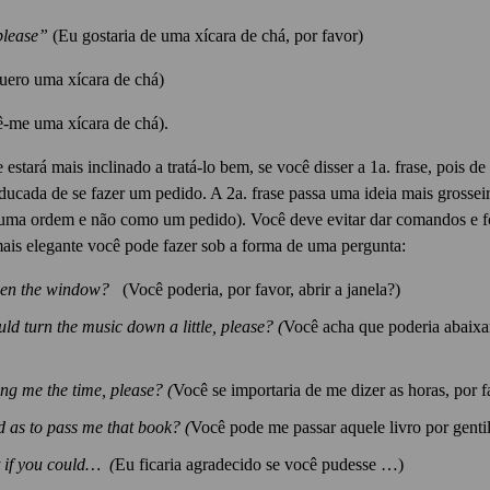
 please”
(Eu gostaria de uma xícara de chá, por favor)
uero uma xícara de chá)
-me uma xícara de chá).
tará mais inclinado a tratá-lo bem, se você disser a 1a. frase, pois de
educada de se fazer um pedido. A 2a. frase passa uma ideia mais grosseira
 uma ordem e não como um pedido). Você deve evitar dar comandos e f
mais elegante você pode fazer sob a forma de uma pergunta:
open the window?
(Você poderia, por favor, abrir a janela?)
ld turn the music down a little, please? (
Você acha que poderia abaixa
ng me the time, please? (
Você se importaria de me dizer as horas, por f
 as to pass me that book? (
Você pode me passar aquele livro por genti
t if you could… (
Eu ficaria agradecido se você pudesse …)