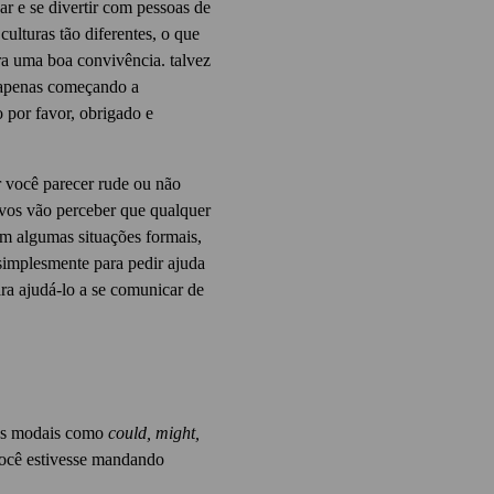
ar e se divertir com pessoas de
ulturas tão diferentes, o que
ra uma boa convivência. talvez
 apenas começando a
 por favor, obrigado e
r você parecer rude ou não
tivos vão perceber que qualquer
em algumas situações formais,
simplesmente para pedir ajuda
ra ajudá-lo a se comunicar de
bos modais como
could, might,
ocê estivesse mandando