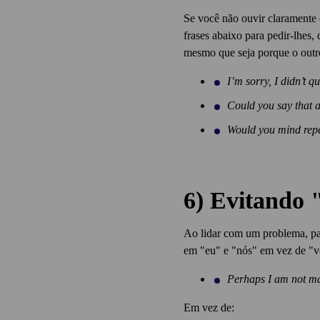
Se você não ouvir claramente 
frases abaixo para pedir-lhes,
mesmo que seja porque o outro
I’m sorry, I didn’t qu
Could you say that a
Would you mind repe
6) Evitando 
Ao lidar com um problema, par
em "eu" e "nós" em vez de "vo
Perhaps I am not mak
Em vez de: