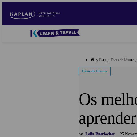
Skip
to
main
content
Blog
-
Main
navigation
Blog
Dicas de Idioma
Dicas de Idioma
Os melho
aprender
by
Leila Baerlocher
25
Novem