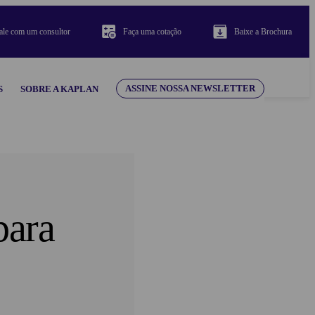
ale com um consultor
Faça uma cotação
Baixe a Brochura
ASSINE NOSSA NEWSLETTER
S
SOBRE A KAPLAN
para