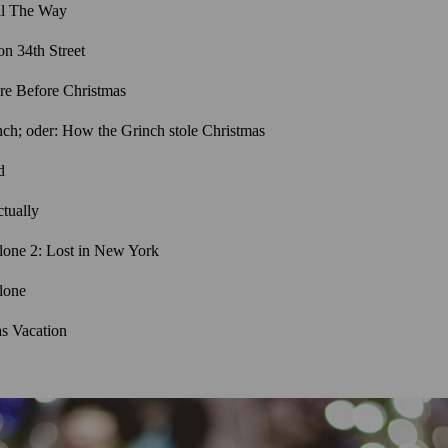
ll The Way
on 34th Street
re Before Christmas
ch; oder: How the Grinch stole Christmas
d
tually
one 2: Lost in New York
lone
s Vacation