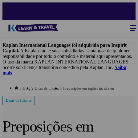
Skip
to
main
content
Blog
-
Main
navigation
Kaplan International Languages foi adquirida para Inspirit
Capital.
A Kaplan Inc. e suas subsidiárias isentam-se de qualquer
responsabilidade por todo o conteúdo e material aqui apresentados.
O uso da marca KAPLAN INTERNATIONAL LANGUAGES
ocorre sob licença transitória concedida pela Kaplan, Inc.
Saiba
mais
Blog
Dicas de Idioma
Preposições em inglês: in, at e on
Dicas de Idioma
Preposições em