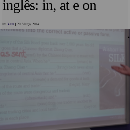
inglês: in, at e on
by
Yara
20
Março
2014