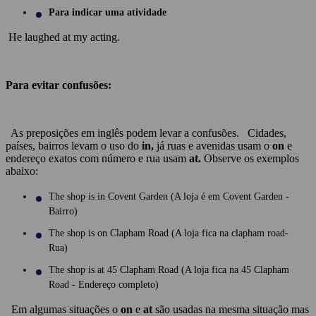
Para indicar uma atividade
He laughed at my acting.
Para evitar confusões:
As preposições em inglês podem levar a confusões. Cidades,
países, bairros levam o uso do
in,
já ruas e avenidas usam o
on
e
endereço exatos com número e rua usam
at.
Observe os exemplos
abaixo:
The shop is in Covent Garden (A loja é em Covent Garden -
Bairro)
The shop is on Clapham Road (A loja fica na clapham road-
Rua)
The shop is at 45 Clapham Road (A loja fica na 45 Clapham
Road - Endereço completo)
Em algumas situações o
on
e
at
são usadas na mesma situação mas