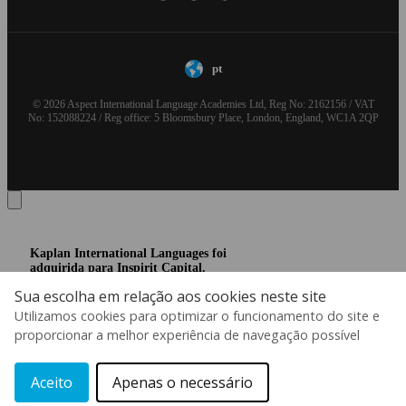
pt
© 2026 Aspect International Language Academies Ltd, Reg No: 2162156 / VAT
No: 152088224 / Reg office: 5 Bloomsbury Place, London, England, WC1A 2QP
Kaplan International Languages foi
adquirida para Inspirit Capital.
Sua escolha em relação aos cookies neste site
A Kaplan Inc. e suas subsidiárias isentam-se de
qualquer responsabilidade por todo o conteúdo e
Utilizamos cookies para optimizar o funcionamento do site e
material aqui apresentados. O uso da marca
proporcionar a melhor experiência de navegação possível
KAPLAN INTERNATIONAL LANGUAGES
ocorre sob licença transitória concedida pela
Kaplan, Inc.
Saiba mais
Aceito
Apenas o necessário
Fa