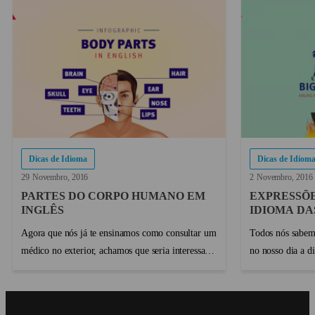
Dicas de Idioma
Dicas de Idiom
29
Novembro
2016
2
Novembro
2016
PARTES DO CORPO HUMANO EM
EXPRESSÕE
INGLÊS
IDIOMA DA
Agora que nós já te ensinamos como consultar um
Todos nós sabem
médico no exterior, achamos que seria interessante
no nosso dia a d
você aprender o nome das principais partes do
grande esforço p
corpo em inglês. Assim, caso você precise
nos empolgamos 
consultar um médico, você vai saber como
em um restaurante n