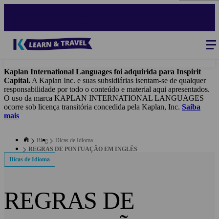
Skip
to
main
content
Blog
-
Main
navigation
Kaplan International Languages foi adquirida para Inspirit
Capital.
A Kaplan Inc. e suas subsidiárias isentam-se de qualquer
responsabilidade por todo o conteúdo e material aqui apresentados.
O uso da marca KAPLAN INTERNATIONAL LANGUAGES
ocorre sob licença transitória concedida pela Kaplan, Inc.
Saiba
mais
Blog
Dicas de Idioma
REGRAS DE PONTUAÇÃO EM INGLÊS
Dicas de Idioma
REGRAS DE