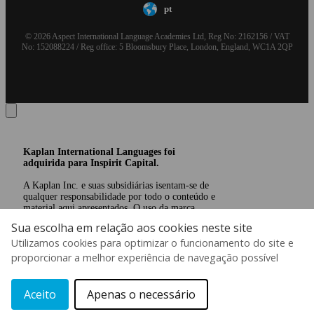
pt
© 2026 Aspect International Language Academies Ltd, Reg No: 2162156 / VAT
No: 152088224 / Reg office: 5 Bloomsbury Place, London, England, WC1A 2QP
Kaplan International Languages foi
adquirida para Inspirit Capital.
A Kaplan Inc. e suas subsidiárias isentam-se de
qualquer responsabilidade por todo o conteúdo e
material aqui apresentados. O uso da marca
KAPLAN INTERNATIONAL LANGUAGES
Sua escolha em relação aos cookies neste site
ocorre sob licença transitória concedida pela
Utilizamos cookies para optimizar o funcionamento do site e
Kaplan, Inc.
Saiba mais
proporcionar a melhor experiência de navegação possível
Aceito
Apenas o necessário
Fa