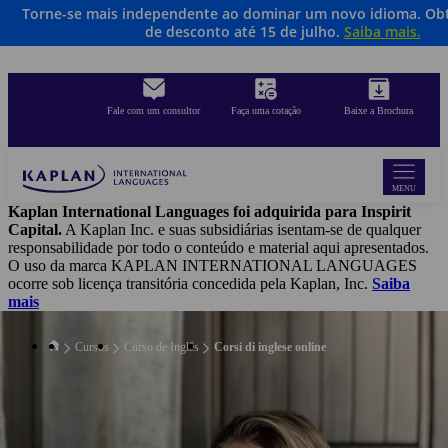
Torne-se mais independente ao dominar um novo idioma. Ob
Skip
de desconto até 15 de julho.
Saiba mais.
to
main
content
Fale com um consultor
Faça uma cotação
Baixe a Brochura
MENU
Kaplan International Languages foi adquirida para Inspirit
Capital.
A Kaplan Inc. e suas subsidiárias isentam-se de qualquer
responsabilidade por todo o conteúdo e material aqui apresentados.
O uso da marca KAPLAN INTERNATIONAL LANGUAGES
ocorre sob licença transitória concedida pela Kaplan, Inc.
Saiba
mais
Cursos
Curso de Inglês
Corsi di inglese online