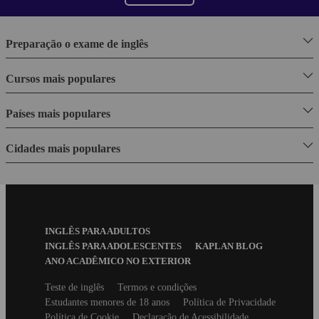
Preparação o exame de inglês
Cursos mais populares
Países mais populares
Cidades mais populares
Footer
INGLÊS PARA ADULTOS
Menu
INGLÊS PARA ADOLESCENTES
KAPLAN BLOG
ANO ACADÊMICO NO EXTERIOR
Secondary
Teste de inglês
Termos e condições
footer
Estudantes menores de 18 anos
Política de Privacidade
Política de Cookie
Declaração de Acessibilidade