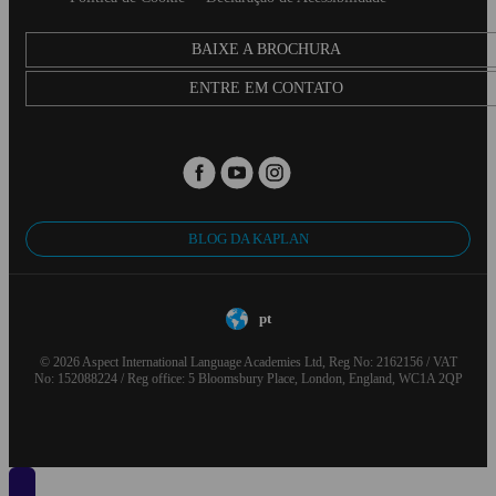
BAIXE A BROCHURA
ENTRE EM CONTATO
BLOG DA KAPLAN
pt
© 2026 Aspect International Language Academies Ltd, Reg No: 2162156 / VAT
No: 152088224 / Reg office: 5 Bloomsbury Place, London, England, WC1A 2QP