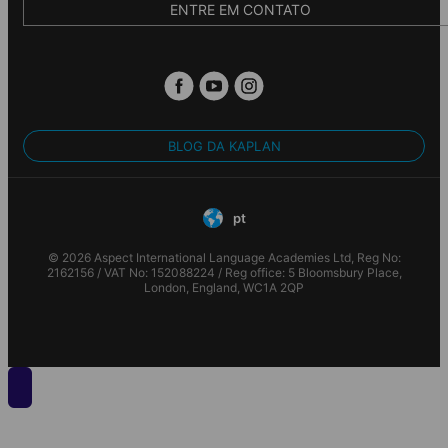
ENTRE EM CONTATO
BLOG DA KAPLAN
pt
© 2026 Aspect International Language Academies Ltd, Reg No:
2162156 / VAT No: 152088224 / Reg office: 5 Bloomsbury Place,
London, England, WC1A 2QP