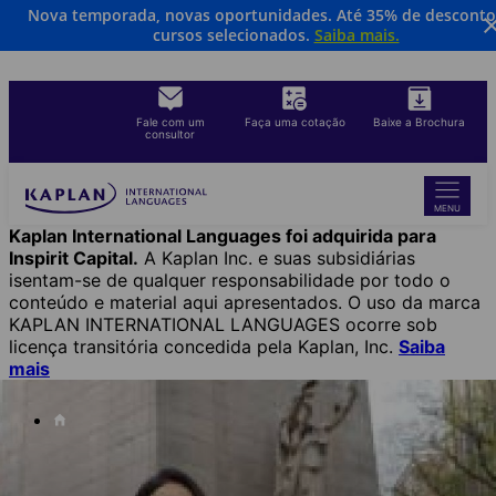
Nova temporada, novas oportunidades. Até 35% de descont
Skip
cursos selecionados.
Saiba mais.
to
main
content
Fale com um
Faça uma cotação
Baixe a Brochura
consultor
MENU
Kaplan International Languages foi adquirida para
Inspirit Capital.
A Kaplan Inc. e suas subsidiárias
isentam-se de qualquer responsabilidade por todo o
conteúdo e material aqui apresentados. O uso da marca
KAPLAN INTERNATIONAL LANGUAGES ocorre sob
licença transitória concedida pela Kaplan, Inc.
Saiba
mais