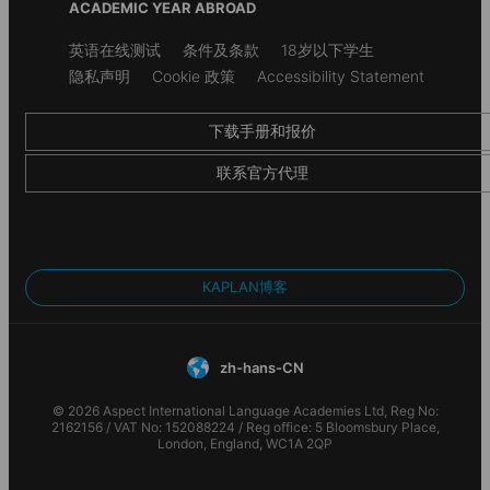
ACADEMIC YEAR ABROAD
Secondary
英语在线测试
条件及条款
18岁以下学生
footer
隐私声明
Cookie 政策
Accessibility Statement
下载手册和报价
联系官方代理
KAPLAN博客
zh-hans-CN
© 2026 Aspect International Language Academies Ltd, Reg No:
2162156 / VAT No: 152088224 / Reg office: 5 Bloomsbury Place,
London, England, WC1A 2QP