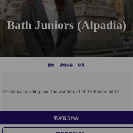
Bath Juniors (Alpadia)
概览
课程内容
联系
A historical building near the wonders of of the Roman Baths
联系官方代办