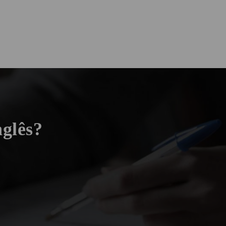
nglês?