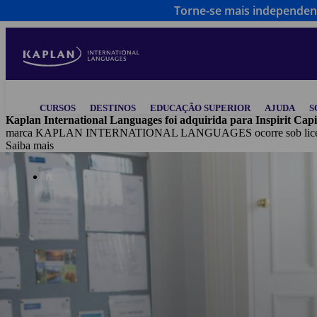
Torne-se mais independen
Skip
to
main
content
Main
CURSOS
DESTINOS
EDUCAÇÃO SUPERIOR
AJUDA
S
navigation
Kaplan International Languages foi adquirida para Inspirit Capi
marca KAPLAN INTERNATIONAL LANGUAGES ocorre sob licença tr
Saiba mais