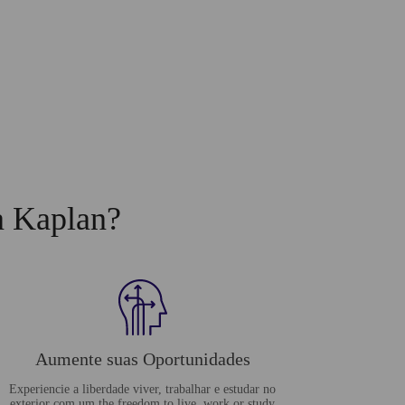
a Kaplan?
Aumente suas Oportunidades
Experiencie a liberdade viver, trabalhar e estudar no
exterior com um the freedom to live, work or study