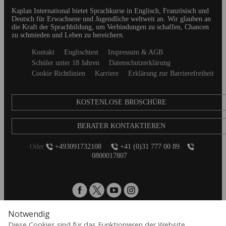
Footer
Kaplan International bietet Sprachkurse in Englisch, Französisch und
Deutsch für Erwachsene und Jugendliche weltweit an. Wir glauben an
die Kraft der Sprachbildung, um Verbindungen zu schaffen, Chancen
zu schmieden und Leben zu bereichern.
Secondary
Kontakt
Englischtest
Impressum & AGB
footer
Schüler unter 18 Jahren
Datenschutzerklärung
Cookie Richtlinien
Karriere
Erklärung zur Barrierefreiheit
KOSTENLOSE BROSCHÜRE
BERATER KONTAKTIEREN
Oder
+493091732108
+41 (0)31 777 00 89
0800017807
Notwendig
Diese Cookies sind für das Funktionieren der Website